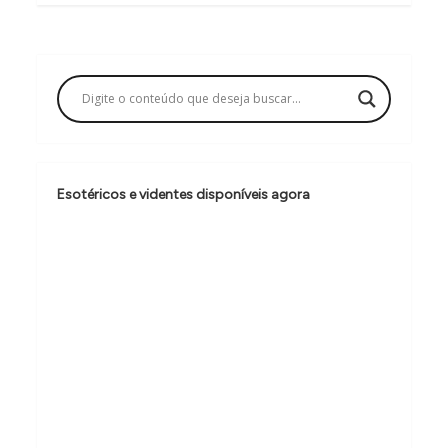
g
a
ç
ã
o
d
Esotéricos e videntes disponíveis agora
e
P
o
s
t