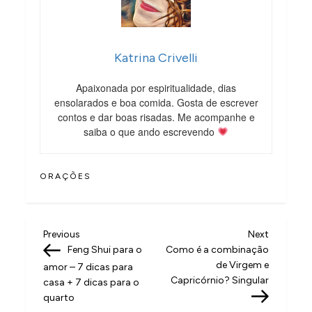
Katrina Crivelli
Apaixonada por espiritualidade, dias
ensolarados e boa comida. Gosta de escrever
contos e dar boas risadas. Me acompanhe e
saiba o que ando escrevendo
ORAÇÕES
N
Previous
Next
Previous
Next
Post
Post
Feng Shui para o
Como é a combinação
a
de Virgem e
amor – 7 dicas para
v
Capricórnio? Singular
casa + 7 dicas para o
quarto
e