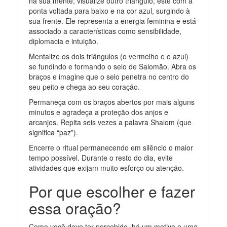
na sua mente, visualize outro triângulo, este com a
ponta voltada para baixo e na cor azul, surgindo à
sua frente. Ele representa a energia feminina e está
associado a características como sensibilidade,
diplomacia e intuição.
Mentalize os dois triângulos (o vermelho e o azul)
se fundindo e formando o selo de Salomão. Abra os
braços e imagine que o selo penetra no centro do
seu peito e chega ao seu coração.
Permaneça com os braços abertos por mais alguns
minutos e agradeça a proteção dos anjos e
arcanjos. Repita seis vezes a palavra Shalom (que
significa “paz”).
Encerre o ritual permanecendo em silêncio o maior
tempo possível. Durante o resto do dia, evite
atividades que exijam muito esforço ou atenção.
Por que escolher e fazer
essa oração?
Como você deve ter percebido, há um motivo e uma