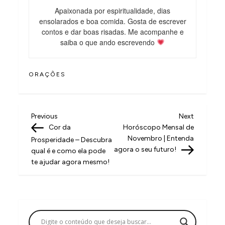
Apaixonada por espiritualidade, dias
ensolarados e boa comida. Gosta de escrever
contos e dar boas risadas. Me acompanhe e
saiba o que ando escrevendo
ORAÇÕES
N
Previous
Next
Previous
Next
Post
Post
Cor da
Horóscopo Mensal de
a
Novembro | Entenda
Prosperidade – Descubra
v
agora o seu futuro!
qual é e como ela pode
te ajudar agora mesmo!
e
g
a
ç