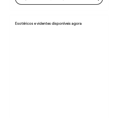
ã
o
d
Esotéricos e videntes disponíveis agora
e
P
o
s
t