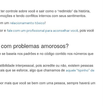
ter controle sobre você e sair como o “redimido” da história,
oções e tendo conflitos internos com seus sentimentos.
á em um
!
relacionamento tóxico
mor e
, pois você
fale com um profissional para aconselhar você
a com problemas amorosos?
ue se baseia nos padrões e no código contido nos números que
ibilidade interpessoal, pois acredite ou não, existem pessoas
ais que se esforce, algo que chamamos de
aquele “tipinho” de
s, por mais que você se bem com uma pessoa, sempre haverá um