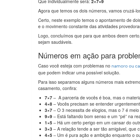
Que individualmente será:
2+7=9
Agora que temos os dois números, vamos cruzá-los
Certo, neste exemplo temos o apontamento de doi
e o movimento constante das atividades provedora
Logo, concluímos que para que ambos deem certo, 
sejam saudáveis.
Números em ação para probl
Caso você esteja com problemas no
namoro ou c
que podem indicar uma possível solução.
Para isso separamos alguns números mais extremo
casamento, confira:
7×7
– A parceria de vocês é boa, mas o materi
4×8
– Vocês precisam se entender urgentemente,
3×7
– O 3 necessita de elogios, mas o 7 é meio 
9×9
– Está faltando bom senso e um “pé” na rea
1×5
– Há um certo perigo em um cansar do outro,
3×3
– A relação tende a ser tão amigável, que co
4×5
– Um é pura ação e ambição enquanto o out