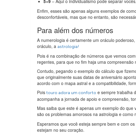
5×9
– Aqui o individualismo pode separar vocês
Enfim, esses são apenas alguns exemplos de como
desconfortáveis, mas que no entanto, são necessár
Para além dos números
A numerologia é certamente um oráculo poderoso, e
oráculo, a
astrologia!
Pois é na combinação de números que vemos com ma
regentes, para que no fim haja uma compreensão m
Contudo, pegando o exemplo do cálculo que fizem
que originalmente suas datas de aniversário apon
acordo com o mapa astral e a compatibilidade, fo
Pois
e sempre trabalha d
touro adora um conforto
acompanha a jornada de apoio e compreensão, to
Mas saiba que este é apenas um exemplo do que v
são os problemas amorosos na astrologia e como r
Esperamos que você esteja sempre bem e com os p
estejam no seu coração.