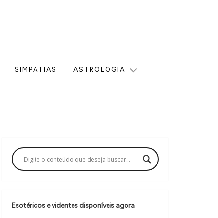
ologia, Tarot, Vidência, Bem-estar e Esoterismo aqui no blog
SIMPATIAS
ASTROLOGIA
Esotéricos e videntes disponíveis agora