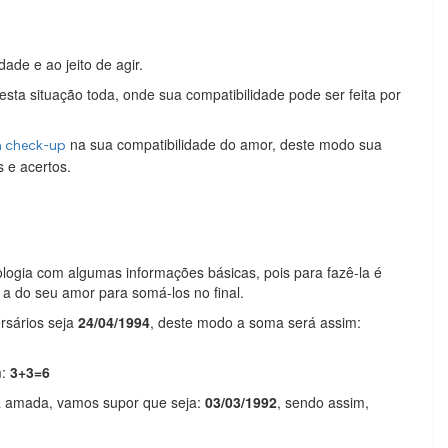
ade e ao jeito de agir.
sta situação toda, onde sua compatibilidade pode ser feita por
na sua compatibilidade do amor, deste modo sua
m check-up
 e acertos.
logia com algumas informações básicas, pois para fazê-la é
 a do seu amor para somá-los no final.
rsários seja
24/04/1994
, deste modo a soma será assim:
m:
3+3=6
a amada, vamos supor que seja:
03/03/1992
, sendo assim,