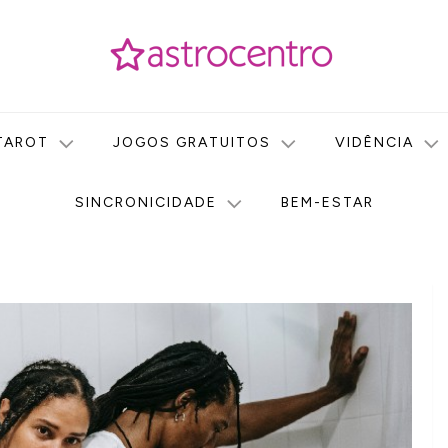
icas no nosso portal de conteúdo. Saiba agora tudo sobre Astr
do Astrocentro!
TAROT
JOGOS GRATUITOS
VIDÊNCIA
SINCRONICIDADE
BEM-ESTAR