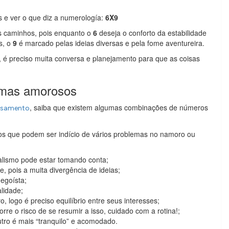
 e ver o que diz a numerología:
6X9
s caminhos, pois enquanto o
6
deseja o conforto da estabilidade
s, o
9
é marcado pelas ideias diversas e pela fome aventureira.
é preciso muita conversa e planejamento para que as coisas
emas amorosos
, saiba que existem algumas combinações de números
asamento
s que podem ser indício de vários problemas no namoro ou
alismo pode estar tomando conta;
 pois a muita divergência de ideias;
egoísta;
lidade;
 logo é preciso equilíbrio entre seus interesses;
rre o risco de se resumir a isso, cuidado com a rotina!;
ro é mais “tranquilo” e acomodado.