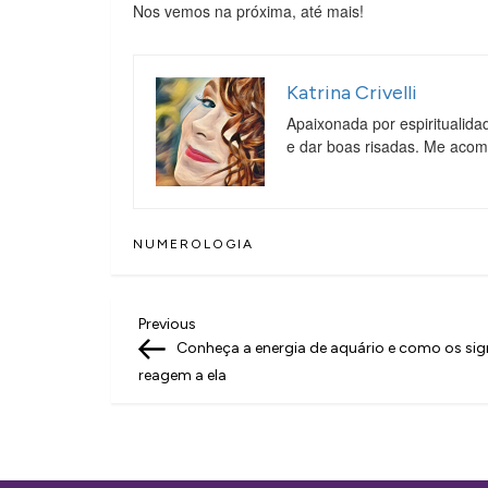
Nos vemos na próxima, até mais!
Katrina Crivelli
Apaixonada por espiritualida
e dar boas risadas. Me aco
NUMEROLOGIA
N
Previous
Previous
Post
Conheça a energia de aquário e como os si
a
reagem a ela
v
e
g