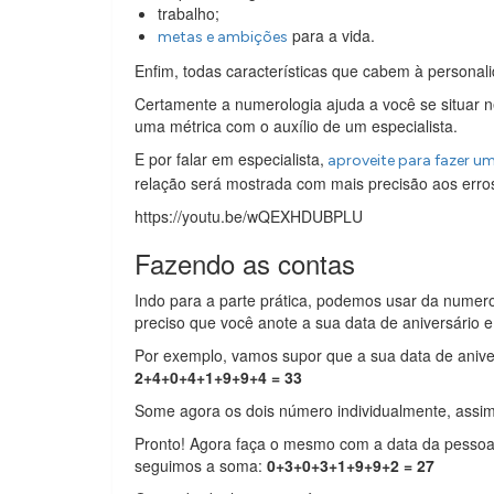
trabalho;
para a vida.
metas e ambições
Enfim, todas características que cabem à personalid
Certamente a numerologia ajuda a você se situar ne
uma métrica com o auxílio de um especialista.
E por falar em especialista,
aproveite para faz
e
r u
relação será mostrada com mais precisão aos erros
https://youtu.be/wQEXHDUBPLU
Fazendo as contas
Indo para a parte prática, podemos usar da numero
preciso que você anote a sua data de aniversário e
Por exemplo, vamos supor que a sua data de anive
2+4+0+4+1+9+9+4 = 33
Some agora os dois número individualmente, assi
Pronto! Agora faça o mesmo com a data da pesso
seguimos a soma:
0+3+0+3+1+9+9+2 = 27