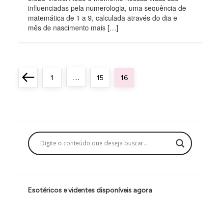
influenciadas pela numerologia, uma sequência de
matemática de 1 a 9, calculada através do dia e
mês de nascimento mais […]
P
…
Previous
Page
Page
Page
1
15
16
a
page
g
i
n
a
ç
ã
Esotéricos e videntes disponíveis agora
o