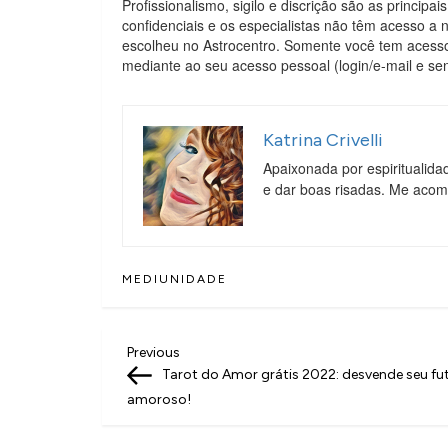
Profissionalismo, sigilo e discrição são as princi
confidenciais e os especialistas não têm acesso a
escolheu no Astrocentro. Somente você tem acess
mediante ao seu acesso pessoal (login/e-mail e se
Katrina Crivelli
Apaixonada por espiritualida
e dar boas risadas. Me aco
MEDIUNIDADE
N
Previous
Previous
Post
Tarot do Amor grátis 2022: desvende seu fu
a
amoroso!
v