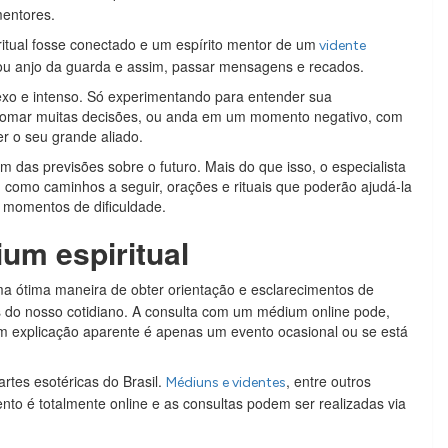
mentores.
itual fosse conectado e um espírito mentor de um
vidente
ou anjo da guarda e assim, passar mensagens e recados.
exo e intenso. Só experimentando para entender sua
 tomar muitas decisões, ou anda em um momento negativo, com
r o seu grande aliado.
 das previsões sobre o futuro. Mais do que isso, o especialista
m como caminhos a seguir, orações e rituais que poderão ajudá-la
m momentos de dificuldade.
um espiritual
a ótima maneira de obter orientação e esclarecimentos de
 do nosso cotidiano. A consulta com um médium online pode,
em explicação aparente é apenas um evento ocasional ou se está
rtes esotéricas do Brasil.
, entre outros
Médiuns e videntes
ento é totalmente online e as consultas podem ser realizadas via