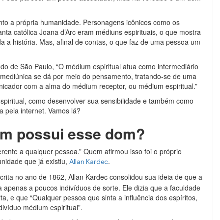
anto a própria humanidade. Personagens icônicos como os
nta católica Joana d’Arc eram médiuns espirituais, o que mostra
a a história. Mas, afinal de contas, o que faz de uma pessoa um
do de São Paulo, “O médium espiritual atua como intermediário
oca mediúnica se dá por meio do pensamento, tratando-se de uma
nicador com a alma do médium receptor, ou médium espiritual.”
espiritual, como desenvolver sua sensibilidade e também como
a pela internet. Vamos lá?
uem possui esse dom?
erente a qualquer pessoa.” Quem afirmou isso foi o próprio
nidade que já existiu,
.
Allan Kardec
scrita no ano de 1862, Allan Kardec consolidou sua ideia de que a
a apenas a poucos indivíduos de sorte. Ele dizia que a faculdade
ita, e que “Qualquer pessoa que sinta a influência dos espíritos,
divíduo médium espiritual”.