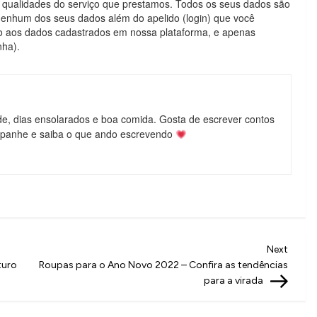
pais qualidades do serviço que prestamos. Todos os seus dados são
 nenhum dos seus dados além do apelido (login) que você
o aos dados cadastrados em nossa plataforma, e apenas
nha).
de, dias ensolarados e boa comida. Gosta de escrever contos
mpanhe e saiba o que ando escrevendo
Next
Next
Post
turo
Roupas para o Ano Novo 2022 – Confira as tendências
para a virada