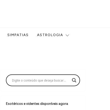
ologia, Tarot, Vidência, Bem-estar e Esoterismo aqui no blog
SIMPATIAS
ASTROLOGIA
Esotéricos e videntes disponíveis agora