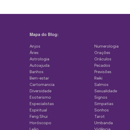
e
g
a
ç
Mapa do Blog:
ã
Anjos
Numerologia
o
Áries
Orações
d
Astrologia
Oráculos
Autoajuda
Pecados
e
Banhos
Previsões
P
Bem-estar
Reiki
Cartomancia
Salmos
o
Diversidade
Sexualidade
s
Esoterismo
Signos
Especialistas
Simpatias
t
Espiritual
Sonhos
Feng Shui
Tarot
Horóscopo
Umbanda
Leão
Vidência