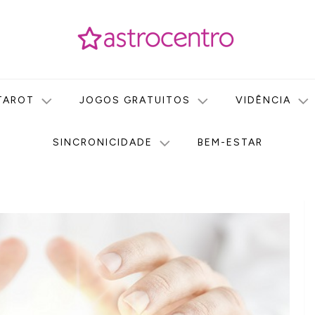
icas no nosso portal de conteúdo. Saiba agora tudo sobre Astr
do Astrocentro!
TAROT
JOGOS GRATUITOS
VIDÊNCIA
SINCRONICIDADE
BEM-ESTAR