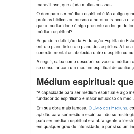
maravilhoso, que ajuda muitas pessoas.
O dom para ser médium espiritual é tão antigo qu
profetas bíblicos ou mesmo a heroína francesa e sa
que a mediunidade é algo presente ao longo de tod
médium espiritual?
Segundo a definição da Federação Espírita do Esta
entre o plano físico e o plano dos espíritos. A tr
conexão mental estabelecida entre o espírito comu
A seguir, saiba como descobrir se você é médium 
se consultar com um médium espiritual de confianç
Médium espiritual: q
“A capacidade para ser médium espiritual é algo in
fundador do espiritismo e maior estudioso da mediu
Em sua obra mais famosa,
, e
O Livro dos Médiuns
aptidão para ser médium espiritual não se restringi
para ser médium espiritual era abrangente e irrestr
em qualquer grau de intensidade, é por si só um in