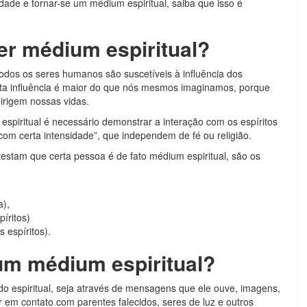
idade e tornar-se um médium espiritual, saiba que isso é
er médium espiritual?
odos os seres humanos são suscetíveis à influência dos
esta influência é maior do que nós mesmos imaginamos, porque
irigem nossas vidas.
espiritual é necessário demonstrar a interação com os espíritos
com certa intensidade”, que independem de fé ou religião.
atestam que certa pessoa é de fato médium espiritual, são os
a),
íritos)
 espíritos).
um médium espiritual?
espiritual, seja através de mensagens que ele ouve, imagens,
 em contato com parentes falecidos, seres de luz e outros