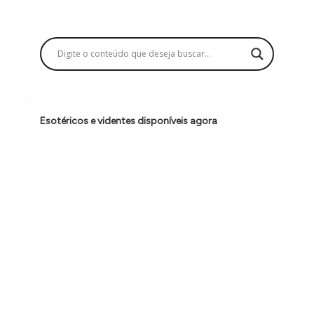
g
a
ç
ã
o
Esotéricos e videntes disponíveis agora
d
e
P
o
s
t