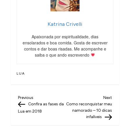
Katrina Crivelli
Apaixonada por espiritualidade, dias
ensolarados e boa comida. Gosta de escrever
contos e dar boas risadas. Me acompanhe e
saiba o que ando escrevendo
LUA
N
Previous
Next
Previous
Next
Post
Post
Confira as fases da
Como reconquistar meu
a
namorado – 10 dicas
Lua em 2018
v
infalíveis
e