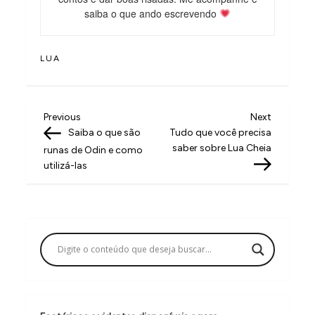
saiba o que ando escrevendo
LUA
N
Previous
Next
Previous
Next
Post
Post
Saiba o que são
Tudo que você precisa
a
saber sobre Lua Cheia
runas de Odin e como
v
utilizá-las
e
g
a
ç
ã
o