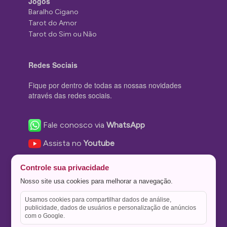
Jogos
Baralho Cigano
Tarot do Amor
Tarot do Sim ou Não
Redes Sociais
Fique por dentro de todas as nossas novidades
através das redes sociais.
Fale conosco via
WhatsApp
Assista no
Youtube
Nos acompanhe no
Facebook
Controle sua privacidade
Nos siga no
Instagram
Nosso site usa cookies para melhorar a navegação.
Nos siga no
Twitter
Usamos cookies para compartilhar dados de análise,
publicidade, dados de usuários e personalização de anúncios
Salve no
Pinterest
com o Google.