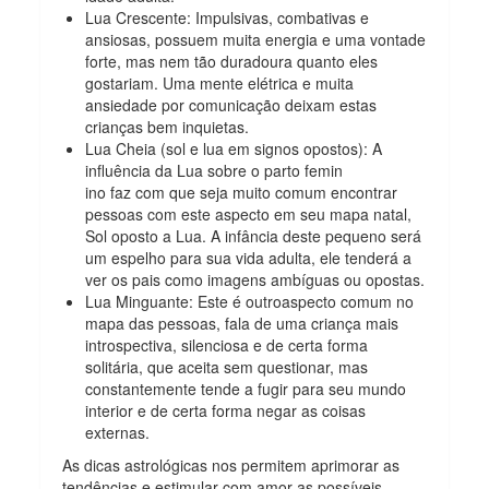
Lua Crescente: Impulsivas, combativas e
ansiosas, possuem muita energia e uma vontade
forte, mas nem tão duradoura quanto eles
gostariam. Uma mente elétrica e muita
ansiedade por comunicação deixam estas
crianças bem inquietas.
Lua Cheia (sol e lua em signos opostos): A
influência da Lua sobre o parto femin
ino faz com que seja muito comum encontrar
pessoas com este aspecto em seu mapa natal,
Sol oposto a Lua. A infância deste pequeno será
um espelho para sua vida adulta, ele tenderá a
ver os pais como imagens ambíguas ou opostas.
Lua Minguante: Este é outroaspecto comum no
mapa das pessoas, fala de uma criança mais
introspectiva, silenciosa e de certa forma
solitária, que aceita sem questionar, mas
constantemente tende a fugir para seu mundo
interior e de certa forma negar as coisas
externas.
As dicas astrológicas nos permitem aprimorar as
tendências e estimular com amor as possíveis