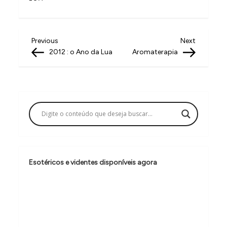
N
Previous
Next
Previous
Next
Post
Post
2012 : o Ano da Lua
Aromaterapia
a
v
e
g
a
ç
ã
Esotéricos e videntes disponíveis agora
o
d
e