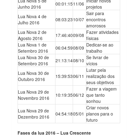
Lua Nova 5 de
Iniciar novos
00:01:15
11/06
Junho 2016
projetos
Sair para
Lua Nova 4 de
08:03:23
10/07
encontros
Julho 2016
amorosos
Lua Nova 2 de
Fazer atividades
17:46:40
09/08
Agosto 2016
físicas
Lua Nova 1 de
Dedicar-se ao
06:04:59
08/09
Setembro 2016
trabalho
Lua Nova 30 de
Se livrar de
21:13:14
08/10
Setembro 2016
vícios
Lutar pela
Lua Nova 30 de
15:39:53
06/11
realização dos
Outubro 2016
seus objetivos
Fazer a viagem
Lua Nova 29 de
10:19:35
06/12
que tanto
Novembro 2016
sonhou
Criar novos
Lua Nova 29 de
04:54:18
05/01
planos para o
Dezembro 2016
futuro
Fases da lua 2016 – Lua Crescente