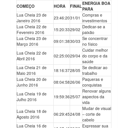
ENERGIA BOA
COMEÇO
HORA
FINAL
PARA
Lua Cheia 23 de
Compras e
23:46:20
31/01
Janeiro 2016
investimentos
Lua Cheia 22 de
Dedicar-se a
15:20:33
29/02
Fevereiro 2016
paixão
Lua Cheia 23 de
Se concentrar
09:01:38
30/03
Março 2016
no físico
Cuidar melhor
Lua Cheia 22 de
02:25:00
29/04
do corpo e da
Abril 2016
saúde
Lua Cheia 21 de
Se dedicar ao
18:16:37
28/05
Maio 2016
trabalho
Lua Cheia 20 de
Paqueras e
08:04:58
26/06
Junho 2016
conquistas
Renovar alguns
Lua Cheia 19 de
19:59:36
25/07
aspectos da
Julho 2016
vida
Mudar de visual
Lua Cheia 18 de
06:29:45
24/08
– corte de
Agosto 2016
cabelo
Lua Cheia 16 de
Expressar sua