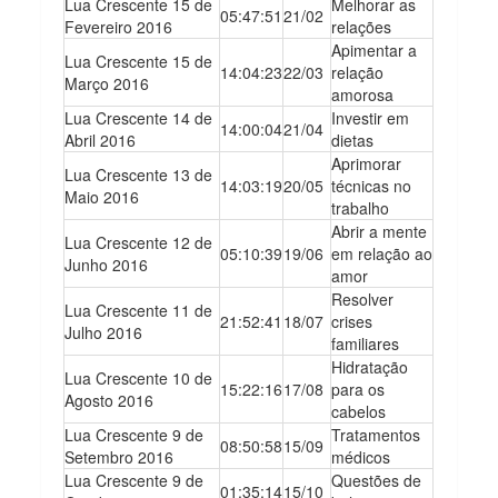
Lua Crescente 15 de
Melhorar as
05:47:51
21/02
Fevereiro 2016
relações
Apimentar a
Lua Crescente 15 de
14:04:23
22/03
relação
Março 2016
amorosa
Lua Crescente 14 de
Investir em
14:00:04
21/04
Abril 2016
dietas
Aprimorar
Lua Crescente 13 de
14:03:19
20/05
técnicas no
Maio 2016
trabalho
Abrir a mente
Lua Crescente 12 de
05:10:39
19/06
em relação ao
Junho 2016
amor
Resolver
Lua Crescente 11 de
21:52:41
18/07
crises
Julho 2016
familiares
Hidratação
Lua Crescente 10 de
15:22:16
17/08
para os
Agosto 2016
cabelos
Lua Crescente 9 de
Tratamentos
08:50:58
15/09
Setembro 2016
médicos
Lua Crescente 9 de
Questões de
01:35:14
15/10