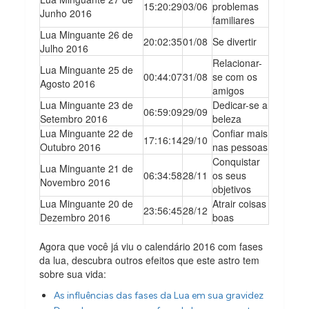
15:20:29
03/06
problemas
Junho 2016
familiares
Lua Minguante 26 de
20:02:35
01/08
Se divertir
Julho 2016
Relacionar-
Lua Minguante 25 de
00:44:07
31/08
se com os
Agosto 2016
amigos
Lua Minguante 23 de
Dedicar-se a
06:59:09
29/09
Setembro 2016
beleza
Lua Minguante 22 de
Confiar mais
17:16:14
29/10
Outubro 2016
nas pessoas
Conquistar
Lua Minguante 21 de
06:34:58
28/11
os seus
Novembro 2016
objetivos
Lua Minguante 20 de
Atrair coisas
23:56:45
28/12
Dezembro 2016
boas
Agora que você já viu o calendário 2016 com fases
da lua, descubra outros efeitos que este astro tem
sobre sua vida:
As influências das fases da Lua em sua gravidez