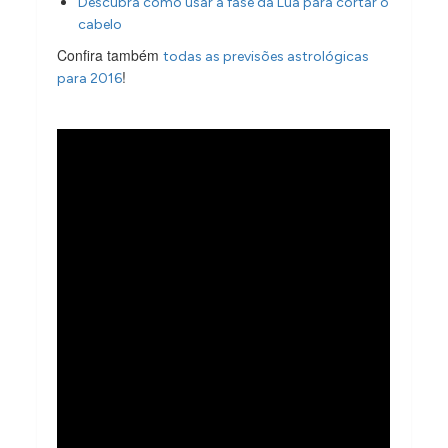
Descubra como usar a fase da Lua para cortar o
cabelo
Confira também
todas as previsões astrológicas
!
para 2016