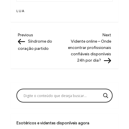
LUA
N
Previous
Next
Previous
Next
Post
Post
Síndrome do
Vidente online – Onde
a
encontrar profissionais
coração partido
v
confiáveis disponíveis
24h por dia?
e
g
a
ç
ã
o
d
Esotéricos e videntes disponíveis agora