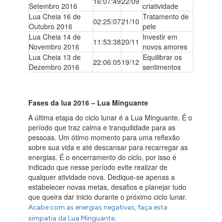
16:07:49
22/09
Setembro 2016
criatividade
Lua Cheia 16 de
Tratamento de
02:25:07
21/10
Outubro 2016
pele
Lua Cheia 14 de
Investir em
11:53:38
20/11
Novembro 2016
novos amores
Lua Cheia 13 de
Equilibrar os
22:06:05
19/12
Dezembro 2016
sentimentos
Fases da lua 2016 – Lua Minguante
A última etapa do ciclo lunar é a Lua Minguante. É o
período que traz calma e tranquilidade para as
pessoas. Um ótimo momento para uma reflexão
sobre sua vida e até descansar para recarregar as
energias. É o encerramento do ciclo, por isso é
indicado que nesse período evite realizar de
qualquer atividade nova. Dedique-se apenas a
estabelecer novas metas, desafios e planejar tudo
que queira dar inicio durante o próximo ciclo lunar.
Acabe com as energias negativas, faça esta
.
s
impatia da Lua Minguante