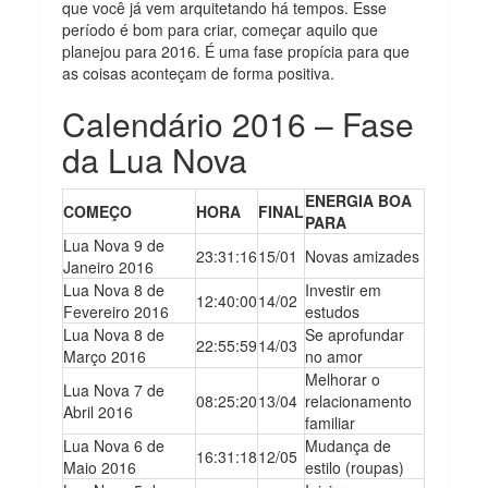
que você já vem arquitetando há tempos. Esse
período é bom para criar, começar aquilo que
planejou para 2016. É uma fase propícia para que
as coisas aconteçam de forma positiva.
Calendário 2016 – Fase
da Lua Nova
ENERGIA BOA
COMEÇO
HORA
FINAL
PARA
Lua Nova 9 de
23:31:16
15/01
Novas amizades
Janeiro 2016
Lua Nova 8 de
Investir em
12:40:00
14/02
Fevereiro 2016
estudos
Lua Nova 8 de
Se aprofundar
22:55:59
14/03
Março 2016
no amor
Melhorar o
Lua Nova 7 de
08:25:20
13/04
relacionamento
Abril 2016
familiar
Lua Nova 6 de
Mudança de
16:31:18
12/05
Maio 2016
estilo (roupas)