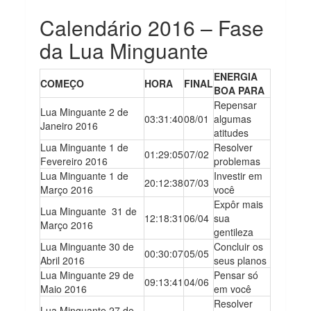
Calendário 2016 – Fase
da Lua Minguante
ENERGIA
COMEÇO
HORA
FINAL
BOA PARA
Repensar
Lua Minguante 2 de
03:31:40
08/01
algumas
Janeiro 2016
atitudes
Lua Minguante 1 de
Resolver
01:29:05
07/02
Fevereiro 2016
problemas
Lua Minguante 1 de
Investir em
20:12:38
07/03
Março 2016
você
Expôr mais
Lua Minguante 31 de
12:18:31
06/04
sua
Março 2016
gentileza
Lua Minguante 30 de
Concluir os
00:30:07
05/05
Abril 2016
seus planos
Lua Minguante 29 de
Pensar só
09:13:41
04/06
Maio 2016
em você
Resolver
Lua Minguante 27 de