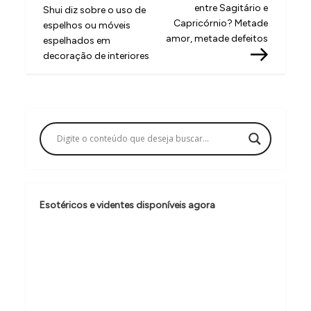
a
entre Sagitário e
Shui diz sobre o uso de
v
Capricórnio? Metade
espelhos ou móveis
amor, metade defeitos
espelhados em
e
decoração de interiores
g
a
ç
ã
o
d
e
Esotéricos e videntes disponíveis agora
P
o
s
t