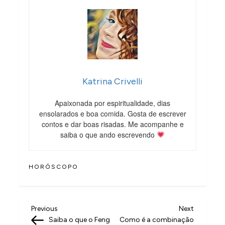
Katrina Crivelli
Apaixonada por espiritualidade, dias
ensolarados e boa comida. Gosta de escrever
contos e dar boas risadas. Me acompanhe e
saiba o que ando escrevendo
HORÓSCOPO
N
Previous
Next
Previous
Next
Post
Post
Saiba o que o Feng
Como é a combinação