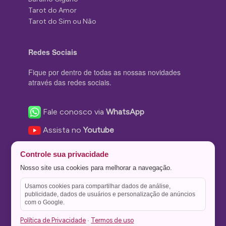
Tarot do Amor
Tarot do Sim ou Não
Redes Sociais
Fique por dentro de todas as nossas novidades
através das redes sociais.
Fale conosco via
WhatsApp
Assista no
Youtube
Nos acompanhe no
Facebook
Controle sua privacidade
Nos siga no
Instagram
Nosso site usa cookies para melhorar a navegação.
Nos siga no
Twitter
Usamos cookies para compartilhar dados de análise,
publicidade, dados de usuários e personalização de anúncios
Salve no
Pinterest
com o Google.
Política de Privacidade
Termos de uso
·