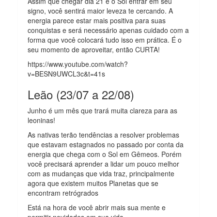
Assim que chegar dia 21 e o Sol entrar em seu
signo, você sentirá maior leveza te cercando. A
energia parece estar mais positiva para suas
conquistas e será necessário apenas cuidado com a
forma que você colocará tudo isso em prática. É o
seu momento de aproveitar, então CURTA!
https://www.youtube.com/watch?
v=BESN9UWCL3c&t=41s
Leão (23/07 a 22/08)
Junho é um mês que trará muita clareza para as
leoninas!
As nativas terão tendências a resolver problemas
que estavam estagnados no passado por conta da
energia que chega com o Sol em Gêmeos. Porém
você precisará aprender a lidar um pouco melhor
com as mudanças que vida traz, principalmente
agora que existem muitos Planetas que se
encontram retrógrados
Está na hora de você abrir mais sua mente e
permitir novidades em sua vida.