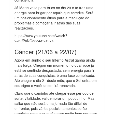
Já Marte volta para Áries no dia 29 e te traz uma
energia para brigar por aquilo que acredita. Será
um posicionamento ótimo para a resolução de
problemas e começar a ir atrás das suas
realizações.
https://www.youtube.com/watch?
v=r9fPaNGe3c4&t=197s
Câncer (21/06 a 22/07)
Agora em Junho o seu Inferno Astral ganha ainda
mais força. Chegou um momento no qual você já
está se sentindo desgastada, sem energia para ir
atrás de suas conquistas, é uma fase complicada.
Até chegar o dia 21 deste mês, que o Sol entra em
seu signo e você se sentirá renovada.
Claro que o caminho até chegar esse período de
sorte, vitalidade, vai demorar um pouquinho. Mas
saiba que não será uma jornada tão difícil de
enfrentar, pois vários posicionamentos serão
propícios para que você passe muito bem por esse