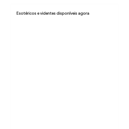
d
e
Esotéricos e videntes disponíveis agora
P
o
s
t