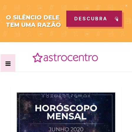
O SILÊNCIO DELE
DESCUBRA
TEM UMA RAZÃO
Skip
to
content
Acabe com todas as suas dúvidas esotéricas no nosso
Blog Astrocentro
portal de conteúdo. Saiba agora tudo sobre Astrologia,
Tarot, Vidência, Bem-estar e Esoterismo aqui no blog do
Astrocentro!