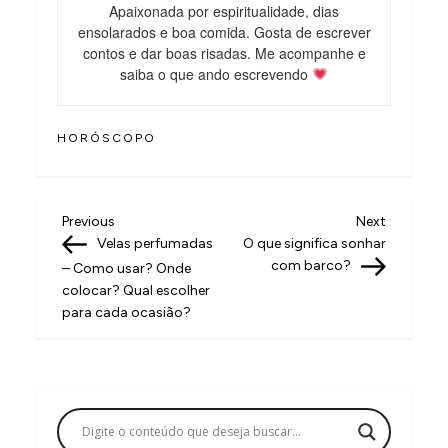
Apaixonada por espiritualidade, dias
ensolarados e boa comida. Gosta de escrever
contos e dar boas risadas. Me acompanhe e
saiba o que ando escrevendo
HORÓSCOPO
N
Previous
Next
Previous
Next
Post
Post
Velas perfumadas
O que significa sonhar
a
com barco?
– Como usar? Onde
v
colocar? Qual escolher
para cada ocasião?
e
g
a
ç