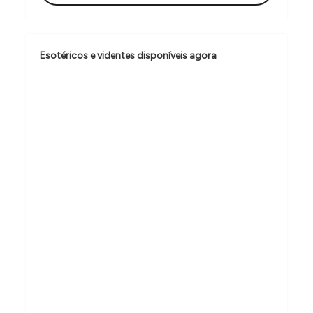
ã
o
d
Esotéricos e videntes disponíveis agora
e
P
o
s
t