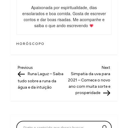
Apaixonada por espiritualidade, dias
ensolarados e boa comida. Gosta de escrever
contos e dar boas risadas. Me acompanhe e
saiba o que ando escrevendo
HORÓSCOPO
N
Previous
Next
Previous
Next
Post
Post
Runa Laguz – Saiba
Simpatia da uva para
a
2021 – Comece o novo
tudo sobre a runa da
v
ano com muita sorte e
água e da intuição
prosperidade
e
g
a
ç