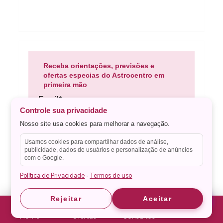
Receba orientações, previsões e
ofertas especias do Astrocentro em
primeira mão
Email*
Controle sua privacidade
Nosso site usa cookies para melhorar a navegação.
Celular
Usamos cookies para compartilhar dados de análise,
publicidade, dados de usuários e personalização de anúncios
com o Google.
Política de Privacidade
Termos de uso
·
CADASTRAR
Astrid
Astrid
Rejeitar
Aceitar
Home
Ofertas
Consultas