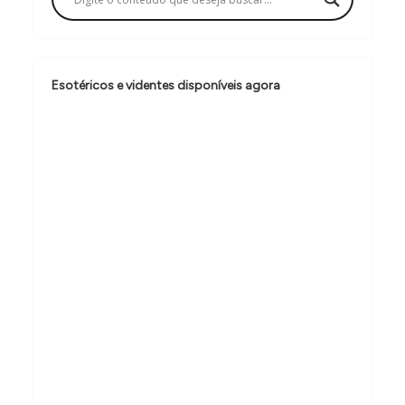
ã
o
d
Esotéricos e videntes disponíveis agora
e
P
o
s
t