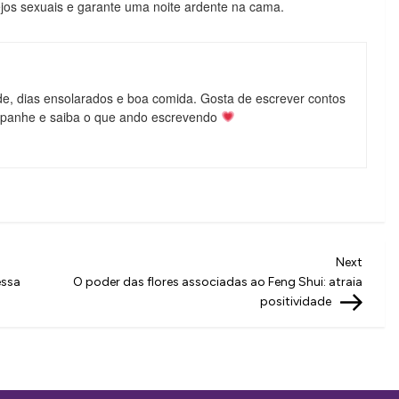
ejos sexuais e garante uma noite ardente na cama.
de, dias ensolarados e boa comida. Gosta de escrever contos
mpanhe e saiba o que ando escrevendo
Next
Next
Post
essa
O poder das flores associadas ao Feng Shui: atraia
positividade