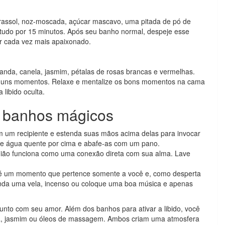
 girassol, noz-moscada, açúcar mascavo, uma pitada de pó de
 tudo por 15 minutos. Após seu banho normal, despeje esse
r cada vez mais apaixonado.
da, canela, jasmim, pétalas de rosas brancas e vermelhas.
guns momentos. Relaxe e mentalize os bons momentos na cama
libido oculta.
r banhos mágicos
m um recipiente e estenda suas mãos acima delas para invocar
eje água quente por cima e abafe-as com um pano.
gião funciona como uma conexão direta com sua alma. Lave
 é um momento que pertence somente a você e, como desperta
nda uma vela, incenso ou coloque uma boa música e apenas
junto com seu amor. Além dos banhos para ativar a libido, você
osa, jasmim ou óleos de massagem. Ambos criam uma atmosfera