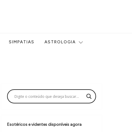
ologia, Tarot, Vidência, Bem-estar e Esoterismo aqui no blog
SIMPATIAS
ASTROLOGIA
Esotéricos e videntes disponíveis agora