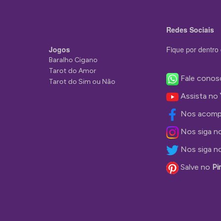
Redes Sociais
Jogos
Fique por dentro 
Baralho Cigano
Tarot do Amor
Fale conos
Tarot do Sim ou Não
Assista no
Nos acomp
Nos siga n
Nos siga n
Salve no
Pi