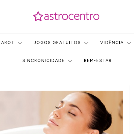
icas no nosso portal de conteúdo. Saiba agora tudo sobre Astr
do Astrocentro!
TAROT
JOGOS GRATUITOS
VIDÊNCIA
SINCRONICIDADE
BEM-ESTAR