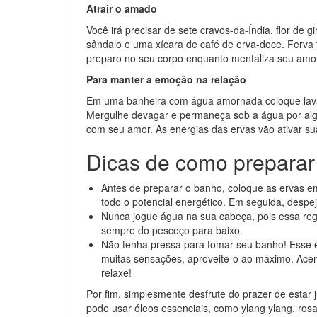
Atrair o amado
Você irá precisar de sete cravos-da-Índia, ﬂor de
sândalo e uma xícara de café de erva-doce. Ferva
preparo no seu corpo enquanto mentaliza seu amo
Para manter a emoção na relação
Em uma banheira com água amornada coloque lavan
Mergulhe devagar e permaneça sob a água por al
com seu amor. As energias das ervas vão ativar sua 
Dicas de como prepara
Antes de preparar o banho, coloque as ervas e
todo o potencial energético. Em seguida, desp
Nunca jogue água na sua cabeça, pois essa re
sempre do pescoço para baixo.
Não tenha pressa para tomar seu banho! Esse
muitas sensações, aproveite-o ao máximo. Ace
relaxe!
Por fim, simplesmente desfrute do prazer de estar 
pode usar óleos essenciais, como ylang ylang, r