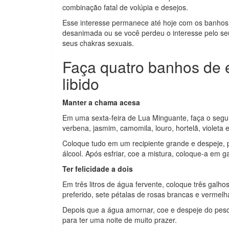
combinação fatal de volúpia e desejos.
Esse interesse permanece até hoje com os banhos d
desanimada ou se você perdeu o interesse pelo seu
seus chakras sexuais.
Faça quatro banhos de e
libido
Manter a chama acesa
Em uma sexta-feira de Lua Minguante, faça o segui
verbena, jasmim, camomila, louro, hortelã, violeta e
Coloque tudo em um recipiente grande e despeje, po
álcool. Após esfriar, coe a mistura, coloque-a em
Ter felicidade a dois
Em três litros de água fervente, coloque três galh
preferido, sete pétalas de rosas brancas e vermelh
Depois que a água amornar, coe e despeje do pesc
para ter uma noite de muito prazer.