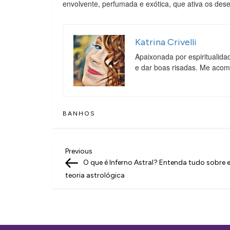
envolvente, perfumada e exótica, que ativa os des
Katrina Crivelli
Apaixonada por espiritualida
e dar boas risadas. Me aco
BANHOS
N
Previous
Previous
Post
O que é Inferno Astral? Entenda tudo sobre 
a
teoria astrológica
v
e
g