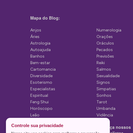
a
ç
Mapa do Blog:
ã
Anjos
Numerologia
o
Áries
Orações
d
Astrologia
Oráculos
Autoajuda
Pecados
e
Banhos
Previsões
P
Bem-estar
Reiki
Cartomancia
Salmos
o
Diversidade
Sexualidade
s
Esoterismo
Signos
Especialistas
Simpatias
t
Espiritual
Sonhos
Feng Shui
Tarot
Horóscopo
Umbanda
Leão
Vidência
Lua
Controle sua privacidade
Conheça nossos
Mediunidade