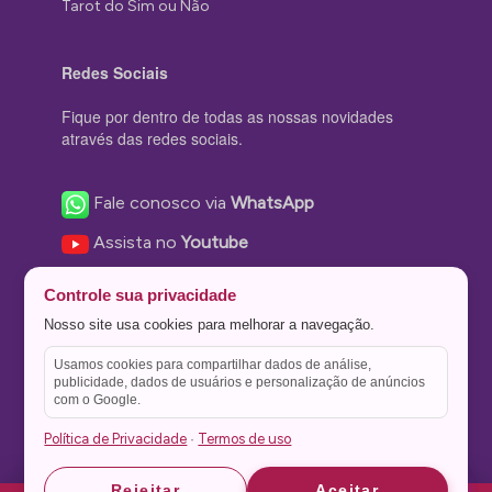
Tarot do Sim ou Não
Redes Sociais
Fique por dentro de todas as nossas novidades
através das redes sociais.
Fale conosco via
WhatsApp
Assista no
Youtube
Nos acompanhe no
Facebook
Controle sua privacidade
Nos siga no
Instagram
Nosso site usa cookies para melhorar a navegação.
Nos siga no
Twitter
Usamos cookies para compartilhar dados de análise,
publicidade, dados de usuários e personalização de anúncios
Salve no
Pinterest
com o Google.
Política de Privacidade
Termos de uso
·
Astrid
Astrid
Rejeitar
Aceitar