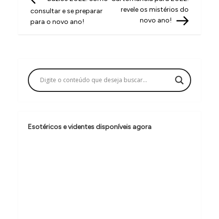
a
revele os mistérios do
consultar e se preparar
v
novo ano!
para o novo ano!
e
g
a
ç
ã
o
Esotéricos e videntes disponíveis agora
d
e
P
o
s
t