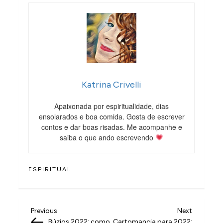
Katrina Crivelli
Apaixonada por espiritualidade, dias
ensolarados e boa comida. Gosta de escrever
contos e dar boas risadas. Me acompanhe e
saiba o que ando escrevendo
ESPIRITUAL
N
Previous
Next
Previous
Next
Post
Post
Búzios 2022: como
Cartomancia para 2022: