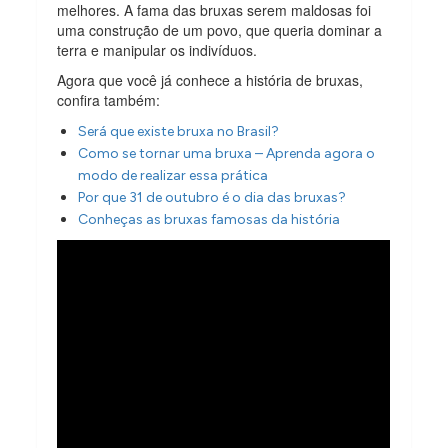
melhores. A fama das bruxas serem maldosas foi
uma construção de um povo, que queria dominar a
terra e manipular os indivíduos.
Agora que você já conhece a história de bruxas,
confira também:
Será que existe bruxa no Brasil?
Como se tornar uma bruxa – Aprenda agora o
modo de realizar essa prática
Por que 31 de outubro é o dia das bruxas?
Conheças as bruxas famosas da história