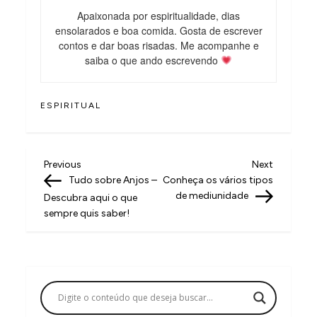
Apaixonada por espiritualidade, dias
ensolarados e boa comida. Gosta de escrever
contos e dar boas risadas. Me acompanhe e
saiba o que ando escrevendo
ESPIRITUAL
N
Previous
Next
Previous
Next
Post
Post
Tudo sobre Anjos –
Conheça os vários tipos
a
de mediunidade
Descubra aqui o que
v
sempre quis saber!
e
g
a
ç