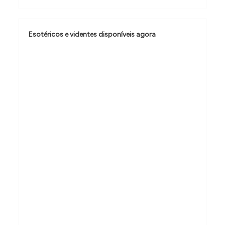
ã
o
Esotéricos e videntes disponíveis agora
d
e
P
o
s
t