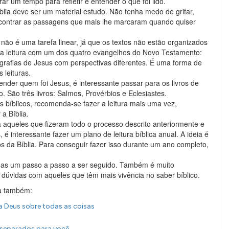
rar um tempo para refletir e entender o que foi lido.
blia deve ser um material estudo. Não tenha medo de grifar,
 a encontrar as passagens que mais lhe marcaram quando quiser
 não é uma tarefa linear, já que os textos não estão organizados
 leitura com um dos quatro evangelhos do Novo Testamento:
grafias de Jesus com perspectivas diferentes. É uma forma de
 leituras.
nder quem foi Jesus, é interessante passar para os livros de
o. São três livros: Salmos, Provérbios e Eclesiastes.
 bíblicos, recomenda-se fazer a leitura mais uma vez,
a Bíblia.
 aqueles que fizeram todo o processo descrito anteriormente e
é interessante fazer um plano de leitura bíblica anual. A ideia é
s da Bíblia. Para conseguir fazer isso durante um ano completo,
nas um passo a passo a ser seguido. Também é muito
ar dúvidas com aqueles que têm mais vivência no saber bíblico.
ja também:
 Deus sobre todas as coisas
e separados para você