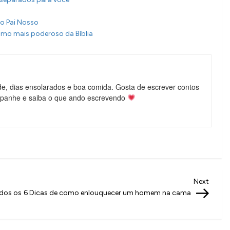
do Pai Nosso
almo mais poderoso da Bíblia
de, dias ensolarados e boa comida. Gosta de escrever contos
mpanhe e saiba o que ando escrevendo
Next
Next
Post
odos os
6 Dicas de como enlouquecer um homem na cama