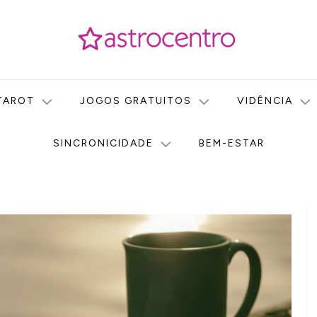
icas no nosso portal de conteúdo. Saiba agora tudo sobre Astr
do Astrocentro!
TAROT
JOGOS GRATUITOS
VIDÊNCIA
SINCRONICIDADE
BEM-ESTAR