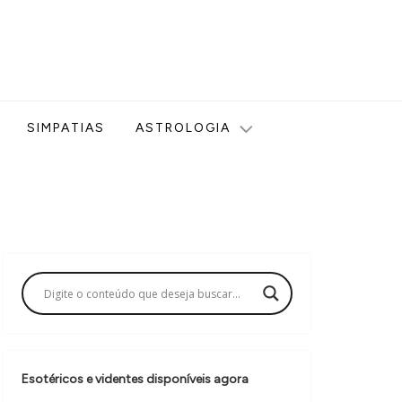
ologia, Tarot, Vidência, Bem-estar e Esoterismo aqui no blog
SIMPATIAS
ASTROLOGIA
Esotéricos e videntes disponíveis agora