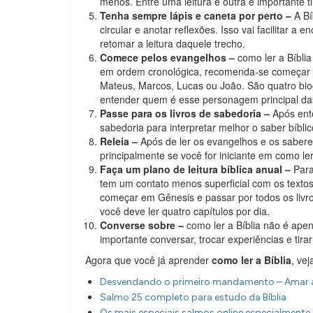
menos. Entre uma leitura e outra é importante ti
Tenha sempre lápis e caneta por perto –
A Bí
circular e anotar reflexões. Isso vai facilitar
retomar a leitura daquele trecho.
Comece pelos evangelhos –
como ler a Bíblia
em ordem cronológica, recomenda-se começar a
Mateus, Marcos, Lucas ou João. São quatro bio
entender quem é esse personagem principal das
Passe para os livros de sabedoria –
Após ente
sabedoria para interpretar melhor o saber bíblic
Releia –
Após de ler os evangelhos e os saberes
principalmente se você for iniciante em como ler 
Faça um plano de leitura bíblica anual –
Para
tem um contato menos superficial com os textos, 
começar em Gênesis e passar por todos os livro
você deve ler quatro capítulos por dia.
Converse sobre –
como ler a Bíblia não é ape
importante conversar, trocar experiências e tir
Agora que você já aprender
como ler a Bíblia
, ve
Desvendando o primeiro mandamento – Amar a
Salmo 25 completo para estudo da Bíblia
Os mais especiais salmos online especialment