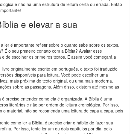
lógica e não há uma estrutura de leitura certa ou errada. Então
importante!
íblia e elevar a sua
 ler é importante refletir sobre o quanto sabe sobre os textos.
? É o seu primeiro contato com a Bíblia? Avaliar esse
a e de escolher os primeiros textos. E assim você começará a
livro originalmente escrito em português, o texto foi traduzido
 versões disponíveis para leitura. Você pode escolher uma
lvez, mais próxima do texto original, ou uma mais moderna.
ções sobre as passagens. Além disso, existem até mesmo as
a é preciso entender como ela é organizada. A Bíblia é uma
ros literários e não por ordem de leitura cronológica. Por isso,
 o material, não se recomenda uma leitura de capa a capa, pois
nte como ler a Bíblia, é preciso criar o hábito de fazer sua
otina. Por isso, tente ler um ou dois capítulos por dia, pelo