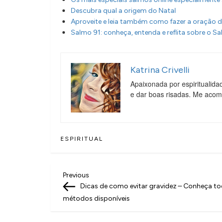
Descubra qual a origem do Natal
Aproveite e leia também como fazer a oração 
Salmo 91: conheça, entenda e reflita sobre o S
Katrina Crivelli
Apaixonada por espiritualida
e dar boas risadas. Me aco
ESPIRITUAL
N
Previous
Previous
Post
Dicas de como evitar gravidez – Conheça t
a
métodos disponíveis
v