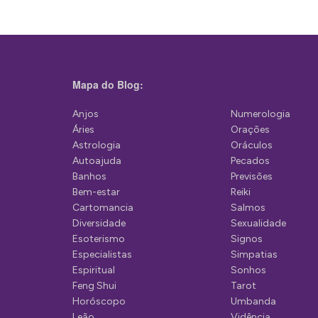
e
g
a
ç
Mapa do Blog:
ã
Anjos
Numerologia
o
Áries
Orações
d
Astrologia
Oráculos
Autoajuda
Pecados
e
Banhos
Previsões
P
Bem-estar
Reiki
Cartomancia
Salmos
o
Diversidade
Sexualidade
s
Esoterismo
Signos
Especialistas
Simpatias
t
Espiritual
Sonhos
Feng Shui
Tarot
Horóscopo
Umbanda
Leão
Vidência