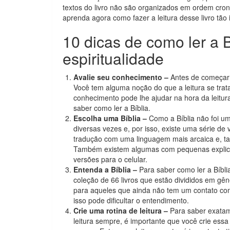
textos do livro não são organizados em ordem crono
aprenda agora como fazer a leitura desse livro tão 
10 dicas de como ler a B
espiritualidade
Avalie seu conhecimento –
Antes de começar a
Você tem alguma noção do que a leitura se trata
conhecimento pode lhe ajudar na hora da leitur
saber como ler a Bíblia.
Escolha uma Bíblia –
Como a Bíblia não foi um 
diversas vezes e, por isso, existe uma série de
tradução com uma linguagem mais arcaica e, ta
Também existem algumas com pequenas explica
versões para o celular.
Entenda a Bíblia –
Para saber como ler a Bíbli
coleção de 66 livros que estão divididos em gêne
para aqueles que ainda não tem um contato com
isso pode dificultar o entendimento.
Crie uma rotina de leitura –
Para saber exatame
leitura sempre, é importante que você crie essa r