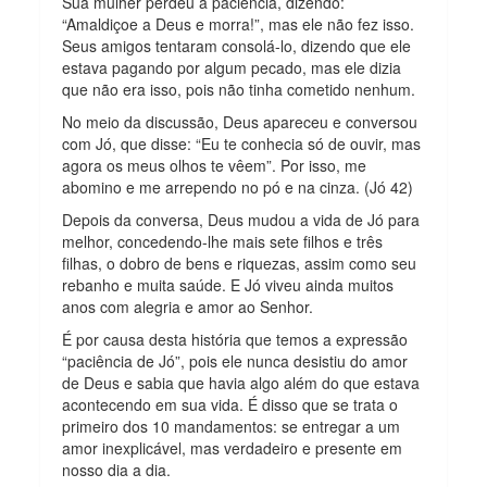
Sua mulher perdeu a paciência, dizendo:
“Amaldiçoe a Deus e morra!”, mas ele não fez isso.
Seus amigos tentaram consolá-lo, dizendo que ele
estava pagando por algum pecado, mas ele dizia
que não era isso, pois não tinha cometido nenhum.
No meio da discussão, Deus apareceu e conversou
com Jó, que disse: “Eu te conhecia só de ouvir, mas
agora os meus olhos te vêem”. Por isso, me
abomino e me arrependo no pó e na cinza. (Jó 42)
Depois da conversa, Deus mudou a vida de Jó para
melhor, concedendo-lhe mais sete filhos e três
filhas, o dobro de bens e riquezas, assim como seu
rebanho e muita saúde. E Jó viveu ainda muitos
anos com alegria e amor ao Senhor.
É por causa desta história que temos a expressão
“paciência de Jó”, pois ele nunca desistiu do amor
de Deus e sabia que havia algo além do que estava
acontecendo em sua vida. É disso que se trata o
primeiro dos 10 mandamentos: se entregar a um
amor inexplicável, mas verdadeiro e presente em
nosso dia a dia.