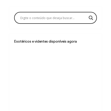
a
ç
ã
o
d
Esotéricos e videntes disponíveis agora
e
P
o
s
t