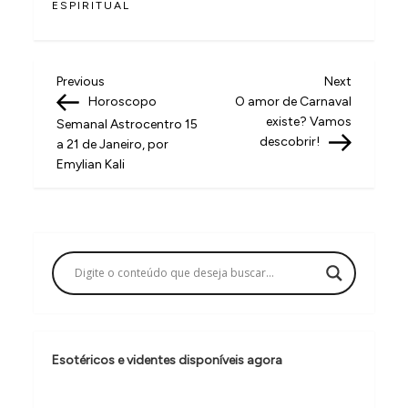
ESPIRITUAL
N
Previous
Next
Previous
Next
Post
Post
Horoscopo
O amor de Carnaval
a
existe? Vamos
Semanal Astrocentro 15
v
descobrir!
a 21 de Janeiro, por
Emylian Kali
e
g
a
ç
ã
o
d
Esotéricos e videntes disponíveis agora
e