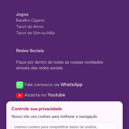
Jogos
Baralho Cigano
Tarot do Amor
Tarot do Sim ou Não
Redes Sociais
Fique por dentro de todas as nossas novidades
através das redes sociais.
Fale conosco via
WhatsApp
Assista no
Youtube
Nos acompanhe no
Facebook
Controle sua privacidade
Nos siga no
Instagram
Nosso site usa cookies para melhorar a navegação.
Nos siga no
Twitter
Usamos cookies para compartilhar dados de análise,