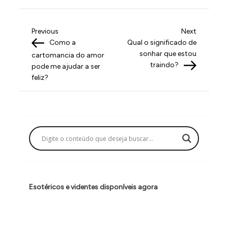
N
Previous
Next
Previous
Next
Post
Post
Como a
Qual o significado de
a
sonhar que estou
cartomancia do amor
v
traindo?
pode me ajudar a ser
feliz?
e
g
a
ç
ã
o
d
Esotéricos e videntes disponíveis agora
e
P