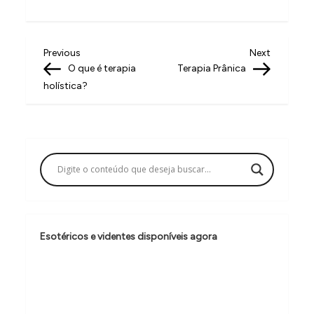
N
Previous
Next
Previous
Next
Post
Post
O que é terapia
Terapia Prânica
a
holística?
v
e
g
a
ç
ã
o
Esotéricos e videntes disponíveis agora
d
e
P