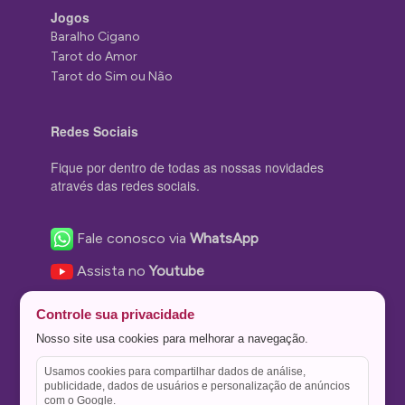
Jogos
Baralho Cigano
Tarot do Amor
Tarot do Sim ou Não
Redes Sociais
Fique por dentro de todas as nossas novidades
através das redes sociais.
Fale conosco via
WhatsApp
Assista no
Youtube
Nos acompanhe no
Facebook
Controle sua privacidade
Nos siga no
Instagram
Nosso site usa cookies para melhorar a navegação.
Nos siga no
Twitter
Usamos cookies para compartilhar dados de análise,
publicidade, dados de usuários e personalização de anúncios
Salve no
Pinterest
com o Google.