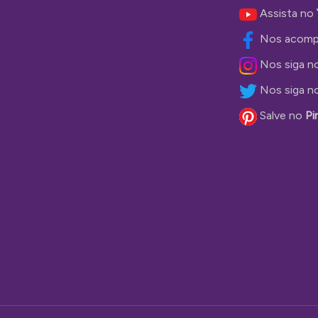
Assista no
Nos acomp
Nos siga n
Nos siga n
Salve no
Pi