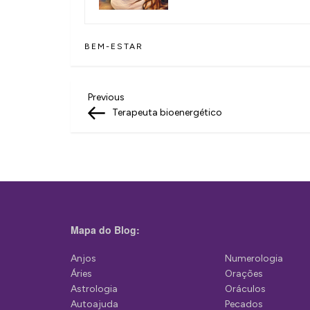
BEM-ESTAR
N
Previous
Previous
Post
Terapeuta bioenergético
a
v
e
g
a
Mapa do Blog:
ç
ã
Anjos
Numerologia
Áries
Orações
o
Astrologia
Oráculos
d
Autoajuda
Pecados