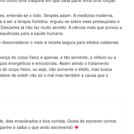
ano como uma máquina em que cada parte tinha uma função
s, entende-se o todo. Simples assim. A medicina moderna,
 a ser a terapia holística, ergueu-se sobre esse pressuposto e
 Descartes já não faz muito sentido. A ciência mais que provou a
nsequências para a saúde humana.
desconsiderar o resto é receita segura para efeitos colaterais
oença do corpo físico é apenas, e tão somente, o reflexo ou a
rpos energéticos e emocionais. Assim sendo o tratamento
s do corpo físico, ou seja, não somente o efeito, mas busca
m deixe de existir não só o mal mas também a causa que o
de, dias ensolarados e boa comida. Gosta de escrever contos
mpanhe e saiba o que ando escrevendo