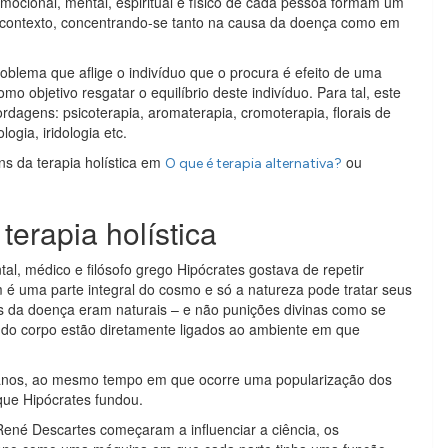
mocional, mental, espiritual e físico de cada pessoa formam um
eu contexto, concentrando-se tanto na causa da doença como em
oblema que aflige o indivíduo que o procura é efeito de uma
o objetivo resgatar o equilíbrio deste indivíduo. Para tal, este
ordagens: psicoterapia, aromaterapia, cromoterapia, florais de
logia, iridologia etc.
s da terapia holística em
ou
O que é terapia alternativa?
erapia holística
tal, médico e filósofo grego Hipócrates gostava de repetir
é uma parte integral do cosmo e só a natureza pode tratar seus
as da doença eram naturais – e não punições divinas como se
de do corpo estão diretamente ligados ao ambiente em que
s anos, ao mesmo tempo em que ocorre uma popularização dos
que Hipócrates fundou.
o René Descartes começaram a influenciar a ciência, os