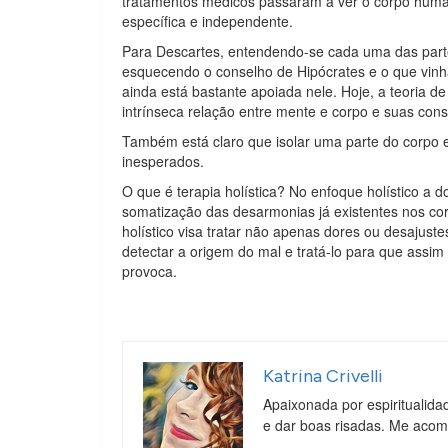
tratamentos médicos passaram a ver o corpo hum
específica e independente.
Para Descartes, entendendo-se cada uma das parte
esquecendo o conselho de Hipócrates e o que vinha
ainda está bastante apoiada nele. Hoje, a teoria de
intrínseca relação entre mente e corpo e suas co
Também está claro que isolar uma parte do corpo e 
inesperados.
O que é terapia holística? No enfoque holístico a d
somatização das desarmonias já existentes nos co
holístico visa tratar não apenas dores ou desajuste
detectar a origem do mal e tratá-lo para que assi
provoca.
Katrina Crivelli
Apaixonada por espiritualida
e dar boas risadas. Me aco