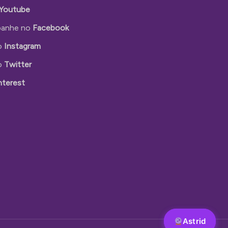
Youtube
anhe no
Facebook
o
Instagram
o
Twitter
nterest
Astrid
Astrid