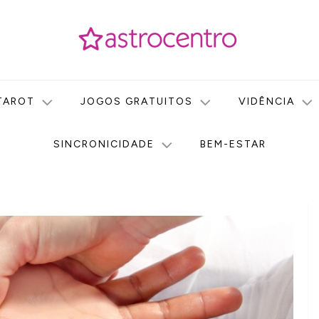
icas no nosso portal de conteúdo. Saiba agora tudo sobre Astr
do Astrocentro!
TAROT
JOGOS GRATUITOS
VIDÊNCIA
SINCRONICIDADE
BEM-ESTAR