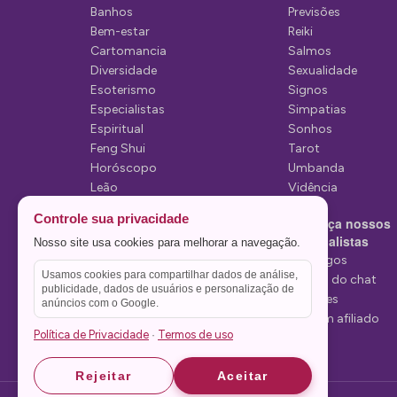
Banhos
Previsões
e
Bem-estar
Reiki
P
Cartomancia
Salmos
Diversidade
Sexualidade
o
Esoterismo
Signos
s
Especialistas
Simpatias
Espiritual
Sonhos
t
Feng Shui
Tarot
Horóscopo
Umbanda
Leão
Vidência
Lua
Controle sua privacidade
Conheça nossos
Mediunidade
Especialistas
Nosso site usa cookies para melhorar a navegação.
Mensagens
Tarólogos
Usamos cookies para compartilhar dados de análise,
Estelas do chat
publicidade, dados de usuários e personalização de
Videntes
anúncios com o Google.
Seja um afiliado
Política de Privacidade
Termos de uso
·
Rejeitar
Aceitar