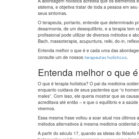
A abordagem holística acredita que os elementos e
sistema, e objetiva tratar de toda a pessoa em s
seus sintomas.
O terapeuta, portanto, entende que determinado pr
desarmonia, de um desequilíbrio, e a terapia tem com
profissional pode utilizar de diversos métodos e ab
Bach, massoterapia, acupuntura, reiki, do-in, reflexo
Entenda melhor o que é e cada uma das abordagen
consulte um de nossos
.
terapeutas holísticos
Entenda melhor o que é t
O que é terapia holística? O pai da medicina ociden
enquanto cuidava de seus pacientes que “o homem 
males”. Com isso, ele queria mostrar que as caus
acreditava até então – e que o equilíbrio e a saú
vivemos.
Essa mesma frase voltou a soar atual nos último
métodos alternativos à mesma medicina ocidental 
A partir do século 17, quando as ideias do filósof