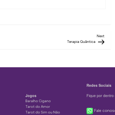
Next
Next
Post
Terapia Quântica
Redes Sociais
Jogos
Fique por dentro 
Baralho Cigano
Tarot do Amor
Fale conos
Tarot do Sim ou Não