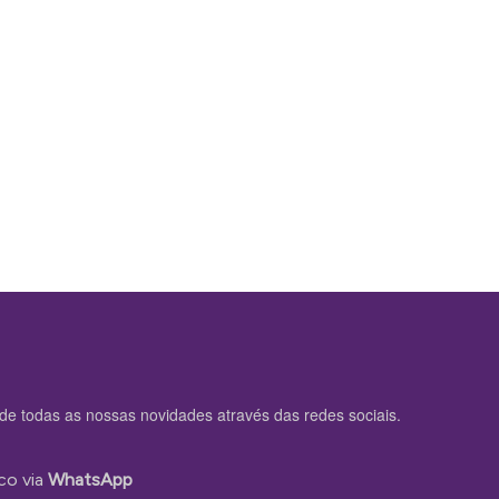
de todas as nossas novidades através das redes sociais.
co via
WhatsApp