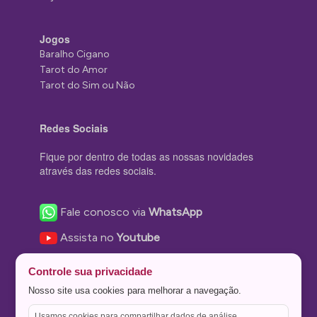
Jogos
Baralho Cigano
Tarot do Amor
Tarot do Sim ou Não
Redes Sociais
Fique por dentro de todas as nossas novidades
através das redes sociais.
Fale conosco via
WhatsApp
Assista no
Youtube
Nos acompanhe no
Facebook
Controle sua privacidade
Nos siga no
Instagram
Nosso site usa cookies para melhorar a navegação.
Nos siga no
Twitter
Usamos cookies para compartilhar dados de análise,