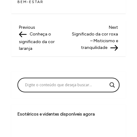
BEM-ESTAR
N
Previous
Next
Previous
Next
Post
Post
Conheça o
Significado da cor roxa
a
– Misticismo e
significado da cor
v
tranquilidade
laranja
e
g
a
ç
ã
o
Esotéricos e videntes disponíveis agora
d
e