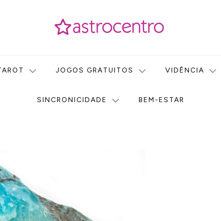
icas no nosso portal de conteúdo. Saiba agora tudo sobre Astr
do Astrocentro!
TAROT
JOGOS GRATUITOS
VIDÊNCIA
SINCRONICIDADE
BEM-ESTAR