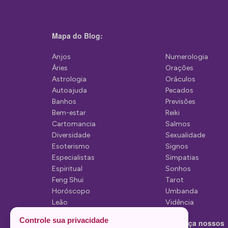
ç
ã
Mapa do Blog:
o
d
Anjos
Numerologia
Áries
Orações
e
Astrologia
Oráculos
P
Autoajuda
Pecados
Banhos
Previsões
o
Bem-estar
Reiki
s
Cartomancia
Salmos
Diversidade
Sexualidade
t
Esoterismo
Signos
Especialistas
Simpatias
Espiritual
Sonhos
Feng Shui
Tarot
Horóscopo
Umbanda
Leão
Vidência
Lua
Controle sua privacidade
Conheça nossos
Mediunidade