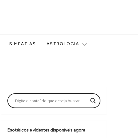
ologia, Tarot, Vidência, Bem-estar e Esoterismo aqui no blog
SIMPATIAS
ASTROLOGIA
Esotéricos e videntes disponíveis agora