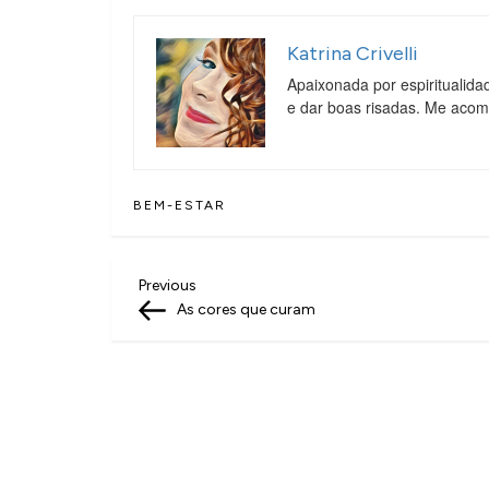
Katrina Crivelli
Apaixonada por espiritualida
e dar boas risadas. Me aco
BEM-ESTAR
N
Previous
Previous
Post
As cores que curam
a
v
e
g
a