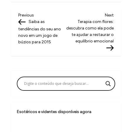
N
Previous
Next
Previous
Next
Post
Post
Saiba as
Terapia com flores:
a
descubra como ela pode
tendências do seu ano
v
te ajudar a restaurar o
novo em um jogo de
equilíbrio emocional
búzios para 2015
e
g
a
ç
ã
o
d
e
Esotéricos e videntes disponíveis agora
P