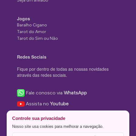
Seja um afiliado
Jogos
Baralho Cigano
Tarot do Amor
Tarot do Sim ou Não
Redes Sociais
Fique por dentro de todas as nossas novidades
através das redes sociais.
Fale conosco via
WhatsApp
Assista no
Youtube
Nos acompanhe no
Facebook
Controle sua privacidade
Nos siga no
Instagram
Nosso site usa cookies para melhorar a navegação.