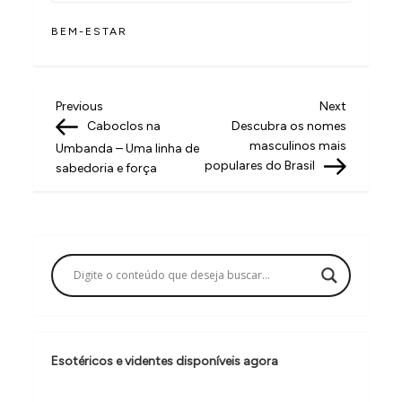
BEM-ESTAR
N
Previous
Next
Previous
Next
Post
Post
Caboclos na
Descubra os nomes
a
masculinos mais
Umbanda – Uma linha de
v
populares do Brasil
sabedoria e força
e
g
a
ç
ã
o
Esotéricos e videntes disponíveis agora
d