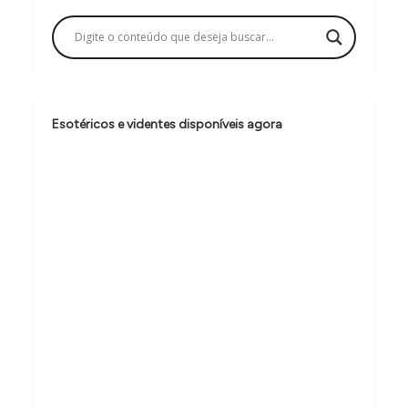
a
ç
ã
o
Esotéricos e videntes disponíveis agora
d
e
P
o
s
t