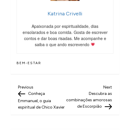
Katrina Crivelli
Apaixonada por espiritualidade, dias
ensolarados e boa comida. Gosta de escrever
contos e dar boas risadas. Me acompanhe e
saiba o que ando escrevendo
BEM-ESTAR
N
Previous
Next
Previous
Next
Post
Post
Conheça
Descubra as
a
combinações amorosas
Emmanuel, o guia
v
de Escorpião
espiritual de Chico Xavier
e
g