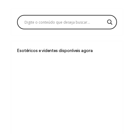
g
a
ç
ã
o
d
Esotéricos e videntes disponíveis agora
e
P
o
s
t