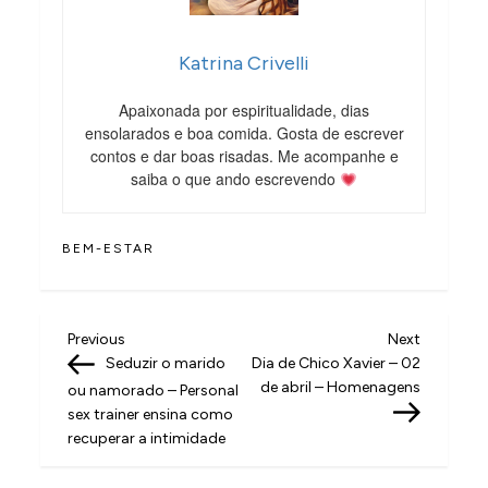
Katrina Crivelli
Apaixonada por espiritualidade, dias
ensolarados e boa comida. Gosta de escrever
contos e dar boas risadas. Me acompanhe e
saiba o que ando escrevendo
BEM-ESTAR
N
Previous
Next
Previous
Next
Post
Post
Seduzir o marido
Dia de Chico Xavier – 02
a
de abril – Homenagens
ou namorado – Personal
v
sex trainer ensina como
recuperar a intimidade
e