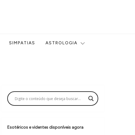
ologia, Tarot, Vidência, Bem-estar e Esoterismo aqui no blog
SIMPATIAS
ASTROLOGIA
Esotéricos e videntes disponíveis agora