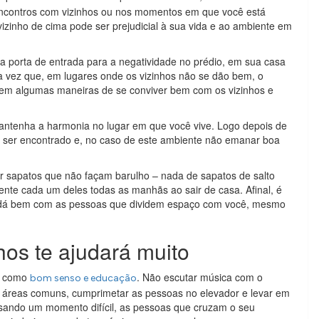
encontros com vizinhos ou nos momentos em que você está
zinho de cima pode ser prejudicial à sua vida e ao ambiente em
a porta de entrada para a negatividade no prédio, em sua casa
 vez que, em lugares onde os vizinhos não se dão bem, o
tem algumas maneiras de se conviver bem com os vizinhos e
mantenha a harmonia no lugar em que você vive. Logo depois de
a ser encontrado e, no caso de este ambiente não emanar boa
zar sapatos que não façam barulho – nada de sapatos de salto
nte cada um deles todas as manhãs ao sair de casa. Afinal, é
 dá bem com as pessoas que dividem espaço com você, mesmo
nhos te ajudará muito
s como
. Não escutar música com o
bom senso e educação
as áreas comuns, cumprimetar as pessoas no elevador e levar em
sando um momento difícil, as pessoas que cruzam o seu