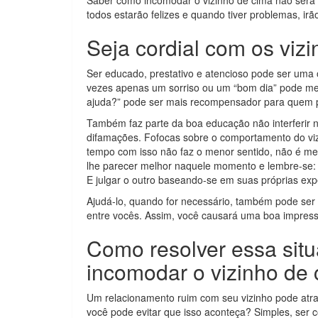
Saber como incomodar o vizinho de cima não será n
todos estarão felizes e quando tiver problemas, irã
Seja cordial com os viz
Ser educado, prestativo e atencioso pode ser uma ó
vezes apenas um sorriso ou um “bom dia” pode melh
ajuda?” pode ser mais recompensador para quem p
Também faz parte da boa educação não interferir no 
difamações. Fofocas sobre o comportamento do vi
tempo com isso não faz o menor sentido, não é mes
lhe parecer melhor naquele momento e lembre-se: 
E julgar o outro baseando-se em suas próprias expe
Ajudá-lo, quando for necessário, também pode ser mu
entre vocês. Assim, você causará uma boa impress
Como resolver essa sit
incomodar o vizinho de
Um relacionamento ruim com seu vizinho pode atra
você pode evitar que isso aconteça? Simples, ser c