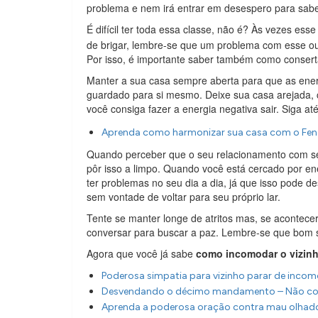
problema e nem irá entrar em desespero para sabe
É difícil ter toda essa classe, não é? Às vezes ess
de brigar, lembre-se que um problema com esse out
Por isso, é importante saber também como consertar
Manter a sua casa sempre aberta para que as ener
guardado para si mesmo. Deixe sua casa arejada, cl
você consiga fazer a energia negativa sair. Siga a
Aprenda como harmonizar sua casa com o Fen
Quando perceber que o seu relacionamento com seu
pôr isso a limpo. Quando você está cercado por ener
ter problemas no seu dia a dia, já que isso pode d
sem vontade de voltar para seu próprio lar.
Tente se manter longe de atritos mas, se acontece
conversar para buscar a paz. Lembre-se que bom 
Agora que você já sabe
como incomodar o vizinh
Poderosa simpatia para vizinho parar de inco
Desvendando o décimo mandamento – Não cobi
Aprenda a poderosa oração contra mau olhad