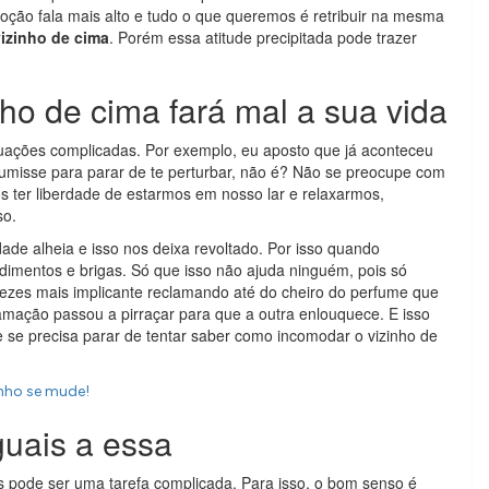
oção fala mais alto e tudo o que queremos é retribuir na mesma
izinho de cima
. Porém essa atitude precipitada pode trazer
o de cima fará mal a sua vida
uações complicadas. Por exemplo, eu aposto que já aconteceu
umisse para parar de te perturbar, não é? Não se preocupe com
os ter liberdade de estarmos em nosso lar e relaxarmos,
so.
ade alheia e isso nos deixa revoltado. Por isso quando
mentos e brigas. Só que isso não ajuda ninguém, pois só
 vezes mais implicante reclamando até do cheiro do perfume que
amação passou a pirraçar para que a outra enlouquece. E isso
e se precisa parar de tentar saber como incomodar o vizinho de
inho se mude!
guais a essa
pode ser uma tarefa complicada. Para isso, o bom senso é