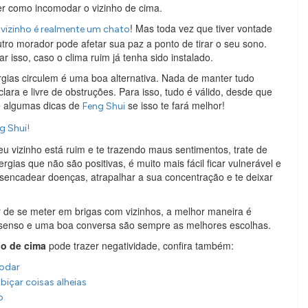
r como incomodar o vizinho de cima.
e
! Mas toda vez que tiver vontade
vizinho é realmente um chato
ro morador pode afetar sua paz a ponto de tirar o seu sono.
 isso, caso o clima ruim já tenha sido instalado.
gias circulem é uma boa alternativa. Nada de manter tudo
ara e livre de obstruções. Para isso, tudo é válido, desde que
té algumas dicas de
se isso te fará melhor!
Feng Shui
g Shui!
 vizinho está ruim e te trazendo maus sentimentos, trate de
gias que não são positivas, é muito mais fácil ficar vulnerável e
esencadear doenças, atrapalhar a sua concentração e te deixar
r de se meter em brigas com vizinhos, a melhor maneira é
senso e uma boa conversa são sempre as melhores escolhas.
o de cima
pode trazer negatividade, confira também:
modar
çar coisas alheias
o