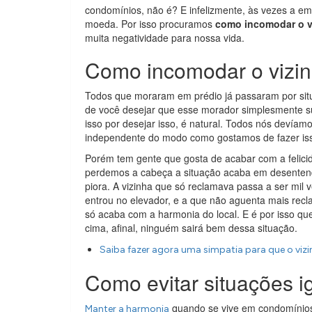
condomínios, não é? E infelizmente, às vezes a em
moeda. Por isso procuramos
como incomodar o v
muita negatividade para nossa vida.
Como incomodar o vizinh
Todos que moraram em prédio já passaram por sit
de você desejar que esse morador simplesmente s
isso por desejar isso, é natural. Todos nós devíam
independente do modo como gostamos de fazer is
Porém tem gente que gosta de acabar com a felicid
perdemos a cabeça a situação acaba em desentendi
piora. A vizinha que só reclamava passa a ser mil
entrou no elevador, e a que não aguenta mais recl
só acaba com a harmonia do local. E é por isso qu
cima, afinal, ninguém sairá bem dessa situação.
Saiba fazer agora uma simpatia para que o viz
Como evitar situações i
quando se vive em condomínios 
Manter a harmonia