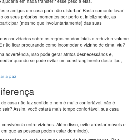
 ajudaria em nada transferir esse peso a elas.
ares e amigos em casa para não disturbar. Basta somente levar
 os seus próprios momentos por perto e, infelizmente, as
participar (mesmo que involuntariamente) das suas
seus convidados sobre as regras condominiais e reduzir o volume
E não ficar procurando como incomodar o vizinho de cima, viu?
a advertência, isso pode gerar atritos desnecessários e,
emediar quando se pode evitar um constrangimento deste tipo,
ar a paz
iferença
 de casa não faz sentido e nem é muito confortável, não é
 sair? Assim, você estará mais tempo confortável, sua casa
 convivência entre vizinhos. Além disso, evite arrastar móveis e
os em que as pessoas podem estar dormindo).