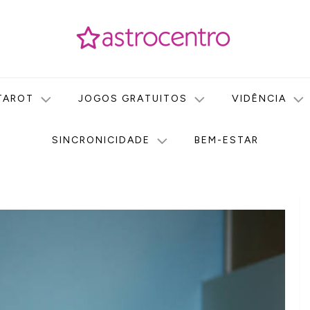
icas no nosso portal de conteúdo. Saiba agora tudo sobre Astr
do Astrocentro!
TAROT
JOGOS GRATUITOS
VIDÊNCIA
SINCRONICIDADE
BEM-ESTAR