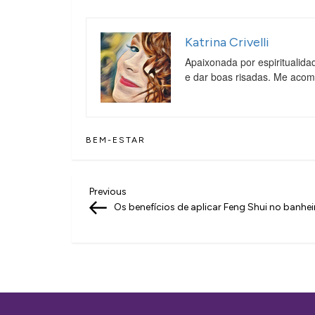
Katrina Crivelli
Apaixonada por espiritualida
e dar boas risadas. Me aco
BEM-ESTAR
N
Previous
Previous
Post
Os benefícios de aplicar Feng Shui no banhei
a
v
e
g
a