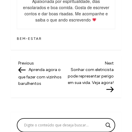
Apaixonada por espiritualidade, dias
ensolarados e boa comida. Gosta de escrever
contos e dar boas risadas. Me acompanhe e
saiba o que ando escrevendo
BEM-ESTAR
N
Previous
Next
Previous
Next
Post
Post
Aprenda agora o
Sonhar com eletricista
a
pode representar perigo
que fazer com vizinhos
v
em sua vida. Veja agora!
barulhentos
e
g
a
ç