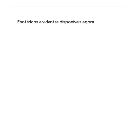
ã
o
d
Esotéricos e videntes disponíveis agora
e
P
o
s
t