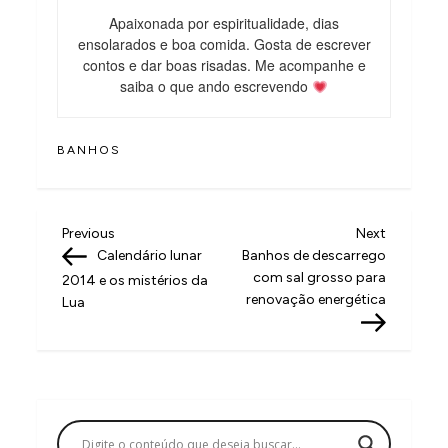
Apaixonada por espiritualidade, dias
ensolarados e boa comida. Gosta de escrever
contos e dar boas risadas. Me acompanhe e
saiba o que ando escrevendo
BANHOS
N
Previous
Next
Previous
Next
Post
Post
Calendário lunar
Banhos de descarrego
a
com sal grosso para
2014 e os mistérios da
v
renovação energética
Lua
e
g
a
ç