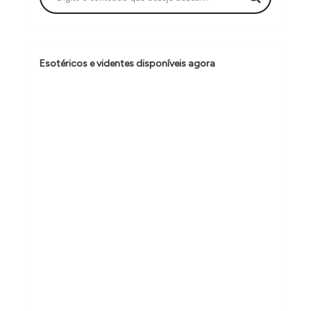
ã
o
d
Esotéricos e videntes disponíveis agora
e
P
o
s
t