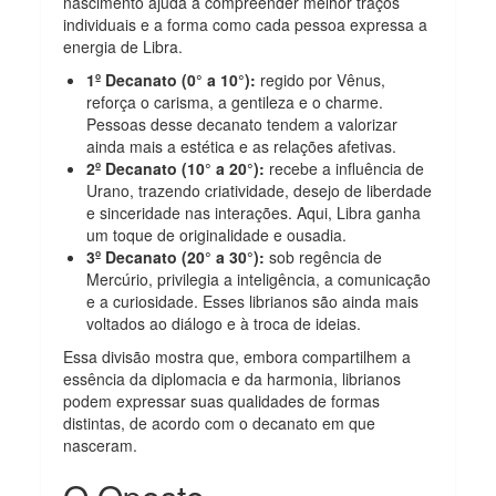
nascimento ajuda a compreender melhor traços
individuais e a forma como cada pessoa expressa a
energia de Libra.
1º Decanato (0° a 10°):
regido por Vênus,
reforça o carisma, a gentileza e o charme.
Pessoas desse decanato tendem a valorizar
ainda mais a estética e as relações afetivas.
2º Decanato (10° a 20°):
recebe a influência de
Urano, trazendo criatividade, desejo de liberdade
e sinceridade nas interações. Aqui, Libra ganha
um toque de originalidade e ousadia.
3º Decanato (20° a 30°):
sob regência de
Mercúrio, privilegia a inteligência, a comunicação
e a curiosidade. Esses librianos são ainda mais
voltados ao diálogo e à troca de ideias.
Essa divisão mostra que, embora compartilhem a
essência da diplomacia e da harmonia, librianos
podem expressar suas qualidades de formas
distintas, de acordo com o decanato em que
nasceram.