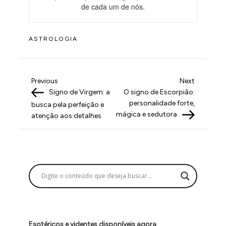
de cada um de nós.
ASTROLOGIA
N
Previous
Next
Previous
Next
Post
Post
Signo de Virgem: a
O signo de Escorpião:
a
personalidade forte,
busca pela perfeição e
v
mágica e sedutora
atenção aos detalhes
e
g
a
ç
ã
o
Esotéricos e videntes disponíveis agora