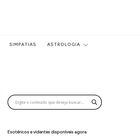
ologia, Tarot, Vidência, Bem-estar e Esoterismo aqui no blog
SIMPATIAS
ASTROLOGIA
Esotéricos e videntes disponíveis agora