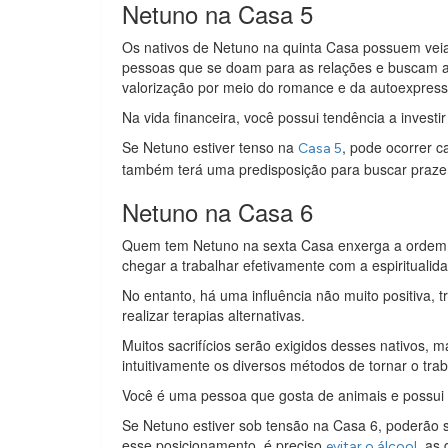
Netuno na Casa 5
Os nativos de Netuno na quinta Casa possuem veia
pessoas que se doam para as relações e buscam a 
valorização por meio do romance e da autoexpressã
Na vida financeira, você possui tendência a investi
Se Netuno estiver tenso na
, pode ocorrer c
Casa 5
também terá uma predisposição para buscar prazer
Netuno na Casa 6
Quem tem Netuno na sexta Casa enxerga a ordem na 
chegar a trabalhar efetivamente com a espiritualid
No entanto, há uma influência não muito positiva, 
realizar terapias alternativas.
Muitos sacrifícios serão exigidos desses nativos
intuitivamente os diversos métodos de tornar o trab
Você é uma pessoa que gosta de animais e possui 
Se Netuno estiver sob tensão na Casa 6, poderão s
esse posicionamento, é preciso
, as
evitar o álcool