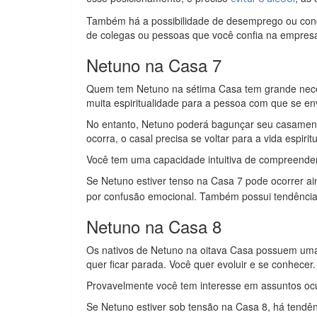
Também há a possibilidade de desemprego ou condiç
de colegas ou pessoas que você confia na empresa
Netuno na Casa 7
Quem tem Netuno na sétima Casa tem grande neces
muita espiritualidade para a pessoa com que se env
No entanto, Netuno poderá bagunçar seu casamento,
ocorra, o casal precisa se voltar para a vida espiritu
Você tem uma capacidade intuitiva de compreender o
Se Netuno estiver tenso na Casa 7 pode ocorrer a
por confusão emocional. Também possui tendência 
Netuno na Casa 8
Os nativos de Netuno na oitava Casa possuem uma
quer ficar parada. Você quer evoluir e se conhecer.
Provavelmente você tem interesse em assuntos ocult
Se Netuno estiver sob tensão na Casa 8, há tendê