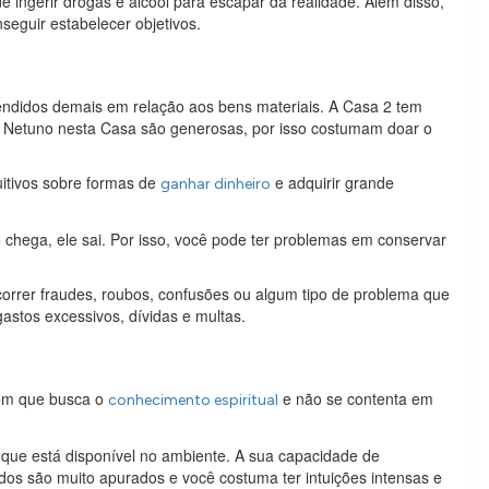
ingerir drogas e álcool para escapar da realidade. Além disso,
seguir estabelecer objetivos.
ndidos demais em relação aos bens materiais. A Casa 2 tem
m Netuno nesta Casa são generosas, por isso costumam doar o
uitivos sobre formas de
e adquirir grande
ganhar dinheiro
 chega, ele sai. Por isso, você pode ter problemas em conservar
orrer fraudes, roubos, confusões ou algum tipo de problema que
astos excessivos, dívidas e multas.
ém que busca o
e não se contenta em
conhecimento espiritual
 que está disponível no ambiente. A sua capacidade de
idos são muito apurados e você costuma ter intuições intensas e