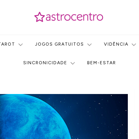
icas no nosso portal de conteúdo. Saiba agora tudo sobre Astr
do Astrocentro!
TAROT
JOGOS GRATUITOS
VIDÊNCIA
SINCRONICIDADE
BEM-ESTAR