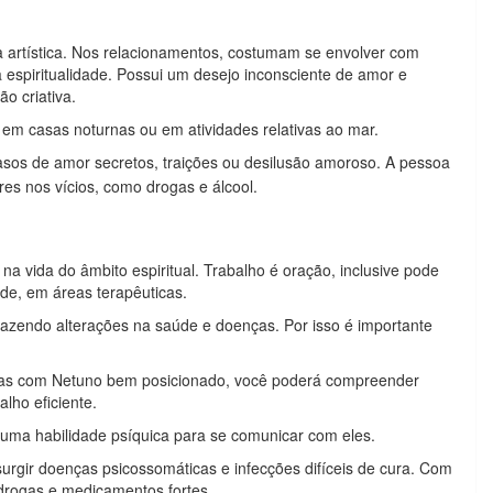
 artística. Nos relacionamentos, costumam se envolver com
espiritualidade. Possui um desejo inconsciente de amor e
o criativa.
r em casas noturnas ou em atividades relativas ao mar.
asos de amor secretos, traições ou desilusão amoroso. A pessoa
es nos vícios, como drogas e álcool.
vida do âmbito espiritual. Trabalho é oração, inclusive pode
ade, em áreas terapêuticas.
trazendo alterações na saúde e doenças. Por isso é importante
, mas com Netuno bem posicionado, você poderá compreender
alho eficiente.
uma habilidade psíquica para se comunicar com eles.
urgir doenças psicossomáticas e infecções difíceis de cura. Com
 drogas e medicamentos fortes.