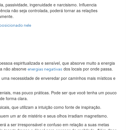
ia, passividade, ingenuidade e narcisismo. Influencia
ência não seja controlada, poderá tornar as relações
amente.
posicionado nele
soa espiritualizada e sensível, que absorve muito a energia
ara não absorve
dos locais por onde passa.
energias negativas
e uma necessidade de enveredar por caminhos mais místicos e
 geniais, mas pouco práticas. Pode ser que você tenha um pouco
de forma clara.
sicais, que utilizam a intuição como fonte de inspiração.
suem um ar de mistério e seus olhos irradiam magnetismo.
erá a ser irresponsável e confuso em relação a suas metas