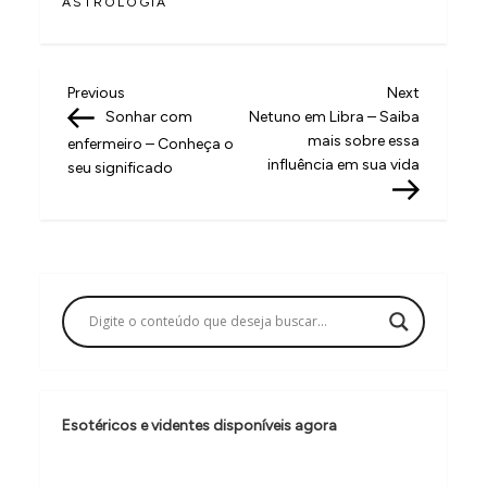
ASTROLOGIA
N
Previous
Next
Previous
Next
Post
Post
Sonhar com
Netuno em Libra – Saiba
a
mais sobre essa
enfermeiro – Conheça o
v
influência em sua vida
seu significado
e
g
a
ç
ã
o
d
Esotéricos e videntes disponíveis agora
e