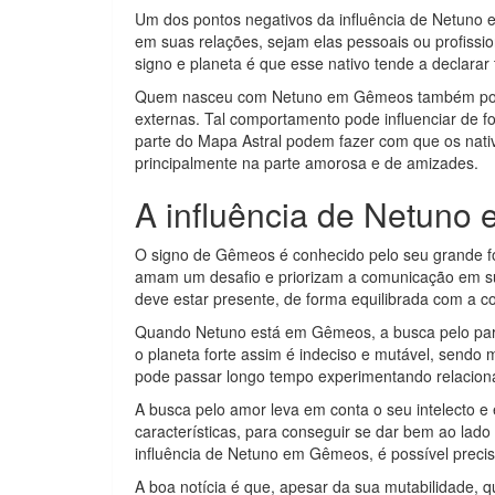
Um dos pontos negativos da influência de Netuno 
em suas relações, sejam elas pessoais ou profissio
signo e planeta é que esse nativo tende a declar
Quem nasceu com Netuno em Gêmeos também pod
externas. Tal comportamento pode influenciar de 
parte do Mapa Astral podem fazer com que os nati
principalmente na parte amorosa e de amizades.
A influência de Netun
O signo de Gêmeos é conhecido pelo seu grande f
amam um desafio e priorizam a comunicação em sua
deve estar presente, de forma equilibrada com a 
Quando Netuno está em Gêmeos, a busca pelo parc
o planeta forte assim é indeciso e mutável, sendo m
pode passar longo tempo experimentando relaciona
A busca pelo amor leva em conta o seu intelecto 
características, para conseguir se dar bem ao lado
influência de Netuno em Gêmeos, é possível precis
A boa notícia é que, apesar da sua mutabilidade, q