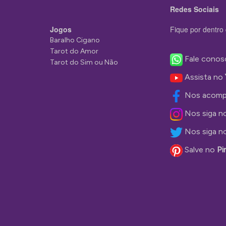
Redes Sociais
Jogos
Fique por dentro 
Baralho Cigano
Tarot do Amor
Fale conos
Tarot do Sim ou Não
Assista no
Nos acomp
Nos siga n
Nos siga n
Salve no
Pi