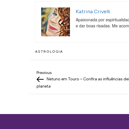
Katrina Crivelli
Apaixonada por espiritualida
e dar boas risadas. Me aco
ASTROLOGIA
N
Previous
Previous
Post
Netuno em Touro – Confira as influências de
a
planeta
v
e
g
a