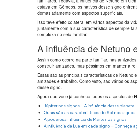
familiares. Todavia, a influência de Netuno em G
estava em Gêmeos, os nativos desse signo enfre
demasiadamente com aspectos superficiais.
Isso teve efeito colateral em vários aspectos da vi
juntamente com a sua característica de sempre fa
complexa no seio familiar.
A influência de Netun
Assim como ocorre na parte familiar, nas amizades
construir amizades, mas péssimos em manter a rel
Essas são as principais características de Netuno
amizades e trabalho. Como visto, são vários os asp
desse signo.
Agora que você já conhece todos os aspectos de
N
Júpiter nos signos – A influência desse planeta
Quais são as características do Sol nos signos
A poderosa influência de Marte nos signos
A influência da Lua em cada signo – Conheça a