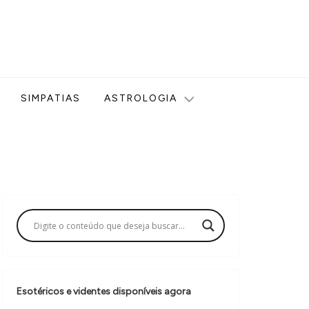
ologia, Tarot, Vidência, Bem-estar e Esoterismo aqui no blog
SIMPATIAS
ASTROLOGIA
Esotéricos e videntes disponíveis agora