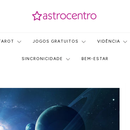
icas no nosso portal de conteúdo. Saiba agora tudo sobre Astr
do Astrocentro!
TAROT
JOGOS GRATUITOS
VIDÊNCIA
SINCRONICIDADE
BEM-ESTAR