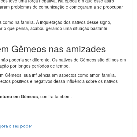
êmeos teve uma força negativa. Na época em que esse astro
ntaram problemas de comunicação e começaram a se preocupar
da como na família. A inquietação dos nativos desse signo,
lar o que pensa, acabou gerando uma situação bastante
o em Gêmeos nas amizades
 não poderia ser diferente. Os nativos de Gêmeos são ótimos em
ação por longos períodos de tempo.
 em Gêmeos, sua influência em aspectos como amor, família,
ectos positivos e negativos dessa influência sobre os nativos
etuno em Gêmeos
, confira também:
gora o seu poder