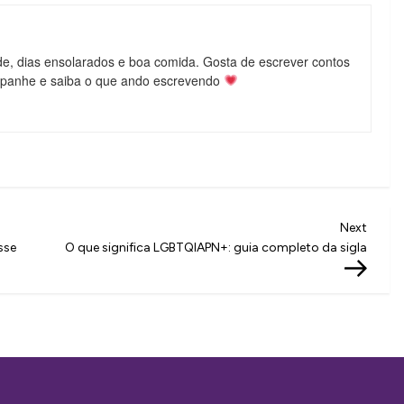
de, dias ensolarados e boa comida. Gosta de escrever contos
mpanhe e saiba o que ando escrevendo
Next
Next
Post
sse
O que significa LGBTQIAPN+: guia completo da sigla