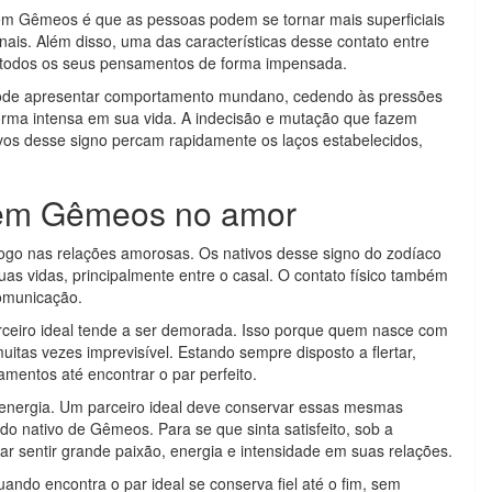
em Gêmeos é que as pessoas podem se tornar mais superficiais
nais. Além disso, uma das características desse contato entre
ar todos os seus pensamentos de forma impensada.
e apresentar comportamento mundano, cedendo às pressões
forma intensa em sua vida. A indecisão e mutação que fazem
vos desse signo percam rapidamente os laços estabelecidos,
o em Gêmeos no amor
ogo nas relações amorosas. Os nativos desse signo do zodíaco
s vidas, principalmente entre o casal. O contato físico também
comunicação.
eiro ideal tende a ser demorada. Isso porque quem nasce com
uitas vezes imprevisível. Estando sempre disposto a flertar,
mentos até encontrar o par perfeito.
e energia. Um parceiro ideal deve conservar essas mesmas
 do nativo de Gêmeos. Para se que sinta satisfeito, sob a
ar sentir grande paixão, energia e intensidade em suas relações.
uando encontra o par ideal se conserva fiel até o fim, sem