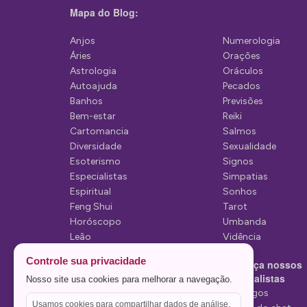
ç
Mapa do Blog:
ã
Anjos
Numerologia
o
Áries
Orações
d
Astrologia
Oráculos
Autoajuda
Pecados
e
Banhos
Previsões
P
Bem-estar
Reiki
Cartomancia
Salmos
o
Diversidade
Sexualidade
s
Esoterismo
Signos
Especialistas
Simpatias
t
Espiritual
Sonhos
Feng Shui
Tarot
Horóscopo
Umbanda
Leão
Vidência
Lua
Controle sua privacidade
Conheça nossos
Mediunidade
Especialistas
Nosso site usa cookies para melhorar a navegação.
Mensagens
Tarólogos
Usamos cookies para compartilhar dados de análise,