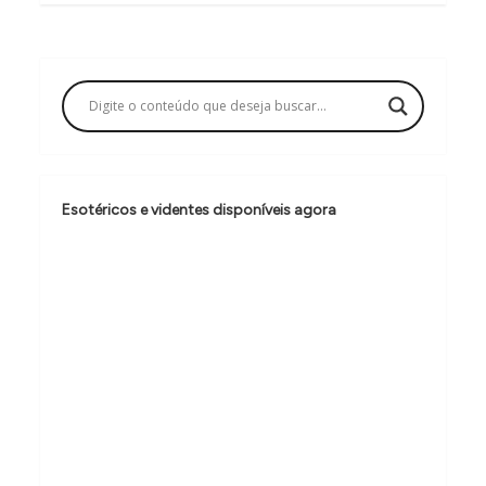
g
a
ç
ã
o
d
Esotéricos e videntes disponíveis agora
e
P
o
s
t