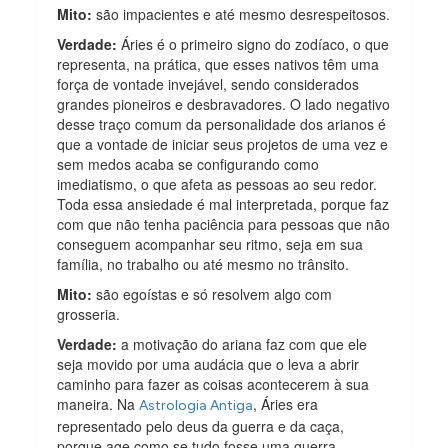
Mito:
são impacientes e até mesmo desrespeitosos.
Verdade:
Áries é o primeiro signo do zodíaco, o que
representa, na prática, que esses nativos têm uma
força de vontade invejável, sendo considerados
grandes pioneiros e desbravadores. O lado negativo
desse traço comum da personalidade dos arianos é
que a vontade de iniciar seus projetos de uma vez e
sem medos acaba se configurando como
imediatismo, o que afeta as pessoas ao seu redor.
Toda essa ansiedade é mal interpretada, porque faz
com que não tenha paciência para pessoas que não
conseguem acompanhar seu ritmo, seja em sua
família, no trabalho ou até mesmo no trânsito.
Mito:
são egoístas e só resolvem algo com
grosseria.
Verdade:
a motivação do ariana faz com que ele
seja movido por uma audácia que o leva a abrir
caminho para fazer as coisas acontecerem à sua
maneira. Na
, Áries era
Astrologia Antiga
representado pelo deus da guerra e da caça,
porque age como se tudo fosse uma guerra,