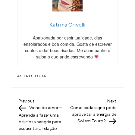
Katrina Crivelli
Apaixonada por espiritualidade, dias
ensolarados e boa comida. Gosta de escrever
contos e dar boas risadas. Me acompanhe e
saiba o que ando escrevendo
ASTROLOGIA
N
Previous
Next
Previous
Next
Post
Post
Vinho do amor –
Como cada signo pode
a
aproveitar a energia de
Aprenda a fazer uma
v
Sol em Touro?
deliciosa sangria para
esquentar a relação
e