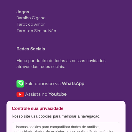
Jogos
Baralho Cigano
Tarot do Amor
Tarot do Sim ou Não
Redes Sociais
Fique por dentro de todas as nossas novidades
através das redes sociais.
Fale conosco via
WhatsApp
Assista no
Youtube
Nos acompanhe no
Facebook
Controle sua privacidade
Nos siga no
Instagram
Nosso site usa cookies para melhorar a navegação.
Nos siga no
Twitter
Usamos cookies para compartilhar dados de análise,
publicidade, dados de usuários e personalização de anúncios