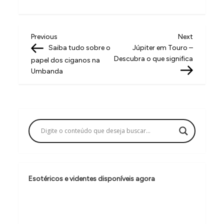
N
Previous
Next
Previous
Next
Post
Post
Saiba tudo sobre o
Júpiter em Touro –
a
Descubra o que significa
papel dos ciganos na
v
Umbanda
e
g
a
ç
ã
o
Esotéricos e videntes disponíveis agora
d
e
P