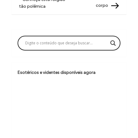
v
corpo
tão polêmica
e
g
a
ç
ã
o
Esotéricos e videntes disponíveis agora
d
e
P
o
s
t