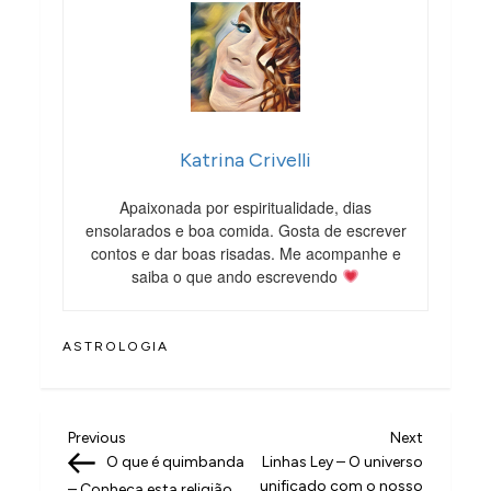
Katrina Crivelli
Apaixonada por espiritualidade, dias
ensolarados e boa comida. Gosta de escrever
contos e dar boas risadas. Me acompanhe e
saiba o que ando escrevendo
ASTROLOGIA
N
Previous
Next
Previous
Next
Post
Post
O que é quimbanda
Linhas Ley – O universo
a
unificado com o nosso
– Conheça esta religião