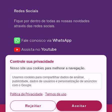
Redes Sociais
Fique por dentro de todas as nossas novidades
através das redes sociais.
Fale conosco via
WhatsApp
Assista no
Youtube
Nos acompanhe no
Facebook
Controle sua privacidade
Nos siga no
Instagram
Nosso site usa cookies para melhorar a navegação.
Nos siga no
Twitter
Usamos cookies para compartilhar dados de análise,
publicidade, dados de usuários e personalização de anúncios
Salve no
Pinterest
com o Google.
Política de Privacidade
Termos de uso
·
Astrid
Astrid
Rejeitar
Aceitar
Theme Stone Blog Powered by
WordPress