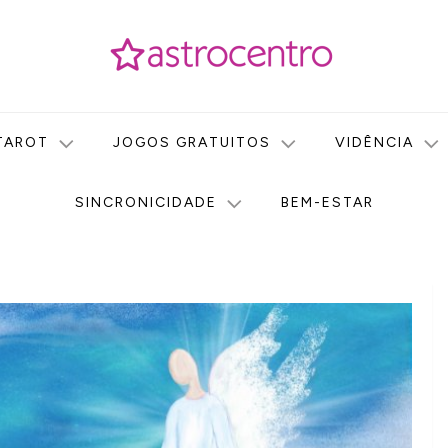
icas no nosso portal de conteúdo. Saiba agora tudo sobre Astr
do Astrocentro!
TAROT
JOGOS GRATUITOS
VIDÊNCIA
SINCRONICIDADE
BEM-ESTAR