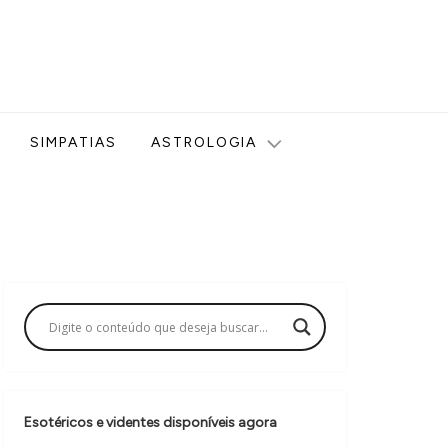
ologia, Tarot, Vidência, Bem-estar e Esoterismo aqui no blog
SIMPATIAS
ASTROLOGIA
Esotéricos e videntes disponíveis agora