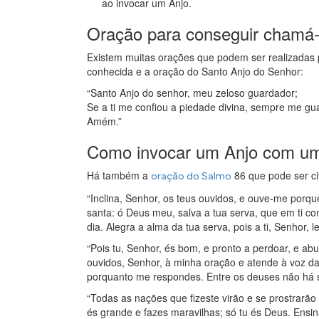
ao invocar um Anjo.
Oração para conseguir chamá-
Existem muitas orações que podem ser realizadas 
conhecida e a oração do Santo Anjo do Senhor:
“Santo Anjo do senhor, meu zeloso guardador;
Se a ti me confiou a piedade divina, sempre me gu
Amém.”
Como invocar um Anjo com u
Há também a
86 que pode ser c
oração do Salmo
“Inclina, Senhor, os teus ouvidos, e ouve-me porqu
santa: ó Deus meu, salva a tua serva, que em ti con
dia. Alegra a alma da tua serva, pois a ti, Senhor,
“Pois tu, Senhor, és bom, e pronto a perdoar, e a
ouvidos, Senhor, à minha oração e atende à voz das
porquanto me respondes. Entre os deuses não há 
“Todas as nações que fizeste virão e se prostrarão 
és grande e fazes maravilhas; só tu és Deus. Ensi