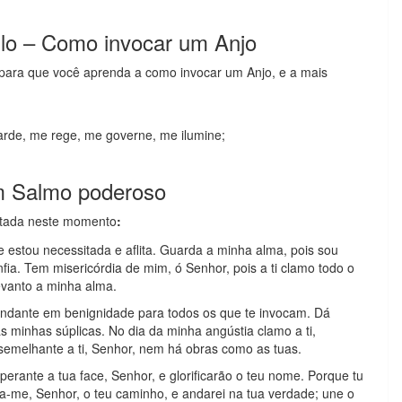
lo – Como invocar um Anjo
para que você aprenda a como invocar um Anjo, e a mais
arde, me rege, me governe, me ilumine;
m Salmo poderoso
itada neste momento
:
e estou necessitada e aflita. Guarda a minha alma, pois sou
fia. Tem misericórdia de mim, ó Senhor, pois a ti clamo todo o
 levanto a minha alma.
bundante em benignidade para todos os que te invocam. Dá
 minhas súplicas. No dia da minha angústia clamo a ti,
semelhante a ti, Senhor, nem há obras como as tuas.
perante a tua face, Senhor, e glorificarão o teu nome. Porque tu
na-me, Senhor, o teu caminho, e andarei na tua verdade; une o