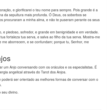
ração, e glorificarei o teu nome para sempre. Pois grande é a
lma da sepultura mais profunda. Ó Deus, os soberbos se
nos procuraram a minha alma, e não te puseram perante os seus
, e piedoso, sofredor, e grande em benignidade e em verdade.
tua fortaleza tua serva, e salva ao filho da tua serva. Mostra-me
ue me aborrecem, e se confundam; porque tu, Senhor, me
njos
ar um Anjo conversando com os oráculos e os especialistas. É
nergia angelical através do Tarot dos Anjos.
ê poderá ser orientado as melhores formas de conversar com o
s.
 seu divino.