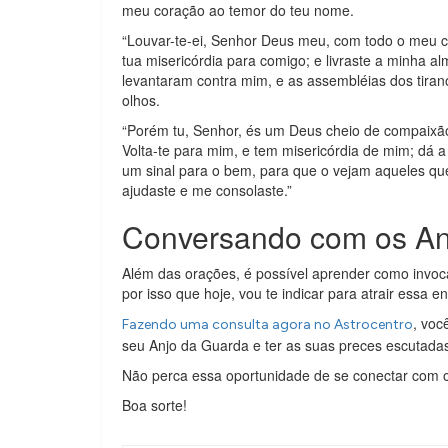
meu coração ao temor do teu nome.
“Louvar-te-ei, Senhor Deus meu, com todo o meu co
tua misericórdia para comigo; e livraste a minha a
levantaram contra mim, e as assembléias dos tira
olhos.
“Porém tu, Senhor, és um Deus cheio de compaixão
Volta-te para mim, e tem misericórdia de mim; dá a 
um sinal para o bem, para que o vejam aqueles q
ajudaste e me consolaste.”
Conversando com os A
Além das orações, é possível aprender como invoc
por isso que hoje, vou te indicar para atrair essa e
, voc
Fazendo uma consulta agora no Astrocentro
seu Anjo da Guarda e ter as suas preces escutada
Não perca essa oportunidade de se conectar com o
Boa sorte!