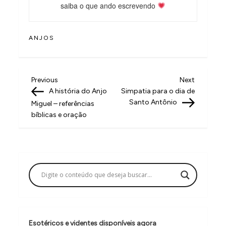
saiba o que ando escrevendo
ANJOS
N
Previous
Next
Previous
Next
Post
Post
A história do Anjo
Simpatia para o dia de
a
Santo Antônio
Miguel – referências
v
bíblicas e oração
e
g
a
ç
ã
o
Esotéricos e videntes disponíveis agora