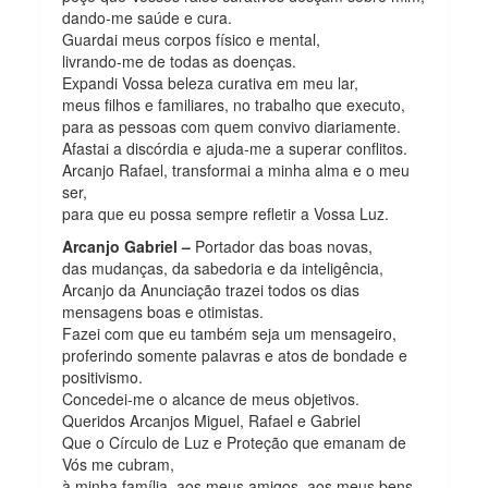
dando-me saúde e cura.
Guardai meus corpos físico e mental,
livrando-me de todas as doenças.
Expandi Vossa beleza curativa em meu lar,
meus filhos e familiares, no trabalho que executo,
para as pessoas com quem convivo diariamente.
Afastai a discórdia e ajuda-me a superar conflitos.
Arcanjo Rafael, transformai a minha alma e o meu
ser,
para que eu possa sempre refletir a Vossa Luz.
Arcanjo Gabriel –
Portador das boas novas,
das mudanças, da sabedoria e da inteligência,
Arcanjo da Anunciação trazei todos os dias
mensagens boas e otimistas.
Fazei com que eu também seja um mensageiro,
proferindo somente palavras e atos de bondade e
positivismo.
Concedei-me o alcance de meus objetivos.
Queridos Arcanjos Miguel, Rafael e Gabriel
Que o Círculo de Luz e Proteção que emanam de
Vós me cubram,
à minha família, aos meus amigos, aos meus bens