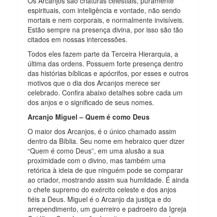
Os Arcanjos são criaturas celestiais, puramente
espirituais, com inteligência e vontade, não sendo
mortais e nem corporais, e normalmente invisíveis.
Estão sempre na presença divina, por isso são tão
citados em nossas intercessões.
Todos eles fazem parte da Terceira Hierarquia, a
última das ordens. Possuem forte presença dentro
das histórias bíblicas e apócrifos, por esses e outros
motivos que o dia dos Arcanjos merece ser
celebrado. Confira abaixo detalhes sobre cada um
dos anjos e o significado de seus nomes.
Arcanjo Miguel – Quem é como Deus
O maior dos Arcanjos, é o único chamado assim
dentro da Bíblia. Seu nome em hebraico quer dizer
“Quem é como Deus”, em uma alusão a sua
proximidade com o divino, mas também uma
retórica à ideia de que ninguém pode se comparar
ao criador, mostrando assim sua humildade. É ainda
o chefe supremo do exército celeste e dos anjos
fiéis a Deus. Miguel é o Arcanjo da justiça e do
arrependimento, um guerreiro e padroeiro da Igreja