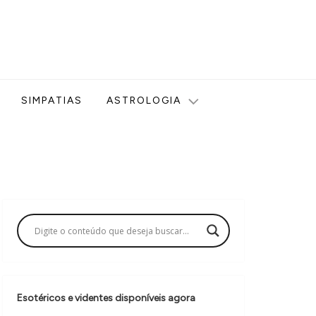
ologia, Tarot, Vidência, Bem-estar e Esoterismo aqui no blog
SIMPATIAS
ASTROLOGIA
Esotéricos e videntes disponíveis agora