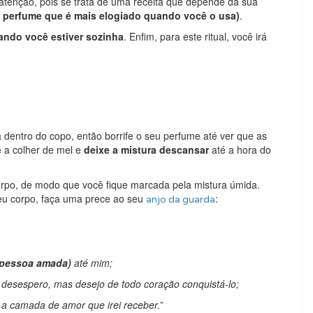
a atenção, pois se trata de uma receita que depende da sua
o perfume que é mais elogiado quando você o usa)
.
ando você estiver sozinha
. Enfim, para este ritual, você irá
a dentro do copo, então borrife o seu perfume até ver que as
e a colher de mel e
deixe a mistura descansar
até a hora do
orpo, de modo que você fique marcada pela mistura úmida.
seu corpo, faça uma prece ao seu
:
anjo da guarda
 pessoa amada)
até mim;
desespero, mas desejo de todo coração conquistá-lo;
 a camada de amor que irei receber.”