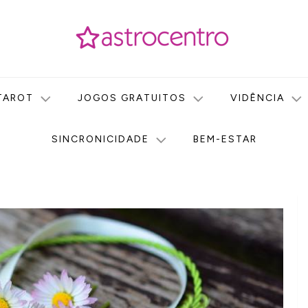
icas no nosso portal de conteúdo. Saiba agora tudo sobre Astr
do Astrocentro!
TAROT
JOGOS GRATUITOS
VIDÊNCIA
SINCRONICIDADE
BEM-ESTAR