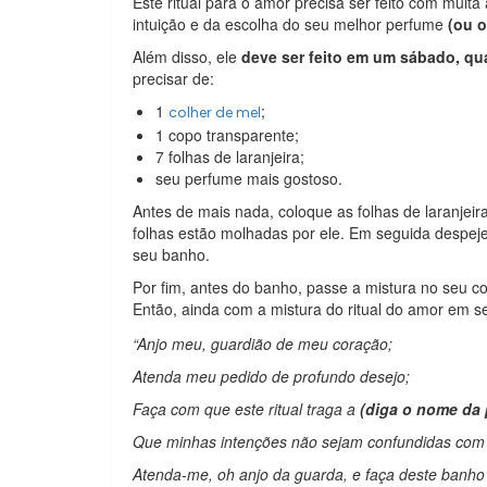
Este ritual para o amor precisa ser feito com muit
intuição e da escolha do seu melhor perfume
(ou 
Além disso, ele
deve ser feito em um sábado, qu
precisar de:
1
;
colher de mel
1 copo transparente;
7 folhas de laranjeira;
seu perfume mais gostoso.
Antes de mais nada, coloque as folhas de laranjeir
folhas estão molhadas por ele. Em seguida despej
seu banho.
Por fim, antes do banho, passe a mistura no seu c
Então, ainda com a mistura do ritual do amor em 
“Anjo meu, guardião de meu coração;
Atenda meu pedido de profundo desejo;
Faça com que este ritual traga a
(diga o nome da
Que minhas intenções não sejam confundidas com 
Atenda-me, oh anjo da guarda, e faça deste banho