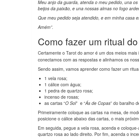
Meu anjo da guarda, atenda o meu pedido, una os n
beijos da paixão, e una nossas almas no fogo arde
Que meu pedido seja atendido, e em minha casa este
Amém”.
Como fazer um ritual do
Certamente o Tarot do amor é um dos meios mais 
conectamos com as respostas e alinhamos os noss
Sendo assim, vamos aprender como fazer um ritual 
1 vela rosa;
1 cálice com água;
1 pedra de quartzo rosa;
incenso de rosas;
as cartas “
O Sol
” e “
Ás de Copas
” do baralho d
Primeiramente coloque as cartas na mesa, de modo 
posicione o cálice abaixo das cartas, o mais próxi
Em seguida, pegue a vela rosa, acenda e coloque-
quartzo rosa ao lado direito. Por fim, acenda o inc