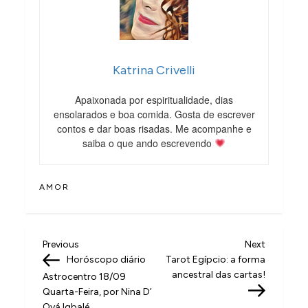
Katrina Crivelli
Apaixonada por espiritualidade, dias
ensolarados e boa comida. Gosta de escrever
contos e dar boas risadas. Me acompanhe e
saiba o que ando escrevendo
AMOR
N
Previous
Next
Previous
Next
Post
Post
Horóscopo diário
Tarot Egípcio: a forma
a
ancestral das cartas!
Astrocentro 18/09
v
Quarta-Feira, por Nina D’
Oyá Igbalé