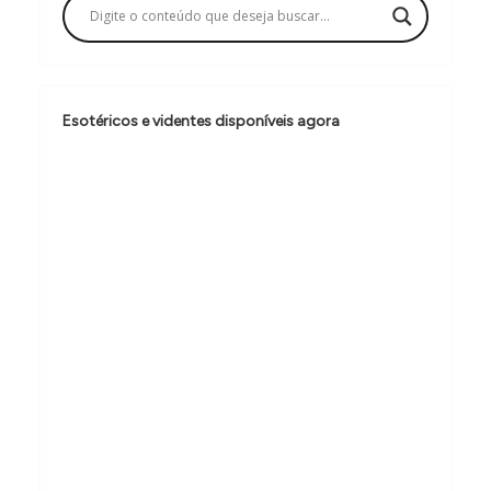
ç
ã
o
d
Esotéricos e videntes disponíveis agora
e
P
o
s
t