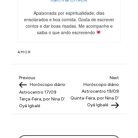
Apaixonada por espiritualidade, dias
ensolarados e boa comida. Gosta de escrever
contos e dar boas risadas. Me acompanhe e
saiba o que ando escrevendo
AMOR
N
Previous
Next
Previous
Next
Post
Post
Horóscopo diário
Horóscopo diário
a
Astrocentro 19/09
Astrocentro 17/09
v
Quinta-Feira, por Nina D’
Terça-Feira, por Nina D’
Oyá Igbalé
Oyá Igbalé
e
g
a