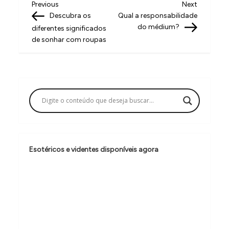
N
Previous
Next
Previous
Next
Post
Post
Descubra os
Qual a responsabilidade
a
do médium?
diferentes significados
v
de sonhar com roupas
e
g
a
ç
ã
o
Esotéricos e videntes disponíveis agora
d
e
P
o
s