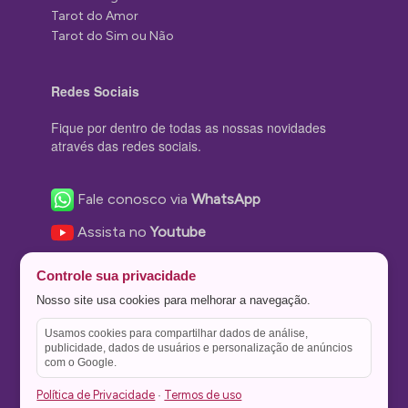
Tarot do Amor
Tarot do Sim ou Não
Redes Sociais
Fique por dentro de todas as nossas novidades
através das redes sociais.
Fale conosco via
WhatsApp
Assista no
Youtube
Nos acompanhe no
Facebook
Controle sua privacidade
Nos siga no
Instagram
Nosso site usa cookies para melhorar a navegação.
Nos siga no
Twitter
Usamos cookies para compartilhar dados de análise,
publicidade, dados de usuários e personalização de anúncios
Salve no
Pinterest
com o Google.
Política de Privacidade
Termos de uso
·