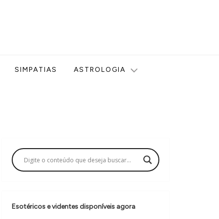
ologia, Tarot, Vidência, Bem-estar e Esoterismo aqui no blog
SIMPATIAS
ASTROLOGIA
Esotéricos e videntes disponíveis agora