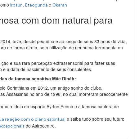
 como
,
e
Irosun
Etaogundá
Okaran
amosa com dom natural para
 2014, teve, desde pequena e ao longo de seus 83 anos de vida,
mpre de forma direta, sem utilização de nenhuma ferramenta ou
ição e sua rara percepção extrassensorial para fazer suas
 e a data de nascimento de seus consulentes.
idas da famosa sensitiva Mãe Dináh:
elo Corinthians em 2012, um antigo sonho do clube.
as Assassinas no ano de 1996, no qual morreram precocemente
, como o ídolo do esporte Ayrton Senna e a famosa cantora de
e saiba tudo sobre seu futuro
ua relação com o plano espiritual
do Astrocentro.
excepcionais