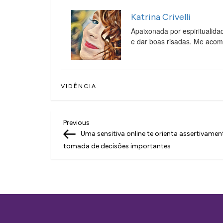
Katrina Crivelli
Apaixonada por espiritualida
e dar boas risadas. Me aco
VIDÊNCIA
N
Previous
Previous
Post
Uma sensitiva online te orienta assertivamen
a
tomada de decisões importantes
v
e
g
a