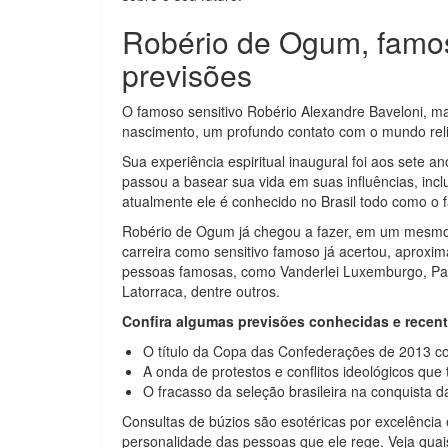
Robério de Ogum, famos
previsões
O famoso sensitivo Robério Alexandre Baveloni, 
nascimento, um profundo contato com o mundo reli
Sua experiência espiritual inaugural foi aos sete 
passou a basear sua vida em suas influências, in
atualmente ele é conhecido no Brasil todo como o
Robério de Ogum já chegou a fazer, em um mesmo d
carreira como sensitivo famoso já acertou, aproxim
pessoas famosas, como Vanderlei Luxemburgo, Pau
Latorraca, dentre outros.
Confira algumas previsões conhecidas e recen
O título da Copa das Confederações de 2013 con
A onda de protestos e conflitos ideológicos que
O fracasso da seleção brasileira na conquista
Consultas de búzios são esotéricas por excelência 
personalidade das pessoas que ele rege. Veja qua