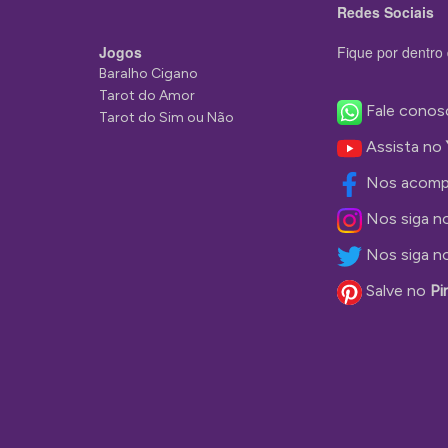
Redes Sociais
Jogos
Fique por dentro 
Baralho Cigano
Tarot do Amor
Fale conos
Tarot do Sim ou Não
Assista no
Nos acomp
Nos siga n
Nos siga n
Salve no
Pi