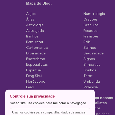
ç
Mapa do Blog:
ã
Anjos
Numerologia
o
Áries
Orações
d
Astrologia
Oráculos
Autoajuda
Pecados
e
Banhos
Previsões
P
Bem-estar
Reiki
Cartomancia
Salmos
o
Diversidade
Sexualidade
s
Esoterismo
Signos
Especialistas
Simpatias
t
Espiritual
Sonhos
Feng Shui
Tarot
Horóscopo
Umbanda
Leão
Vidência
Lua
Controle sua privacidade
Conheça nossos
Mediunidade
Especialistas
Nosso site usa cookies para melhorar a navegação.
Mensagens
Tarólogos
Usamos cookies para compartilhar dados de análise,
Estelas do chat