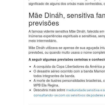
significado de alguns dos orixás mais conhecidos,
Mãe Dináh, sensitiva f
previsões
A famosa vidente sensitiva Mãe Dináh, falecida em
inúmeras experiências espirituais e sensitivas, se
meio intermediário.
Mãe Dináh utilizava-se apenas de sua aguçada intu
previsões, ou quando muito usava o nome completo
A seguir algumas previsões certeiras e conhec
A conquista da Copa Libertadores da América p
O desastre aéreo ocorrido com a banda Mamon
todos integrantes da banda.
A morte de ilustres personalidades brasileiras
MPB Elis Regina.
Descubra mais sobre
mediunidade sensitiva e s
consultando-se com os sensitivos de poderes 