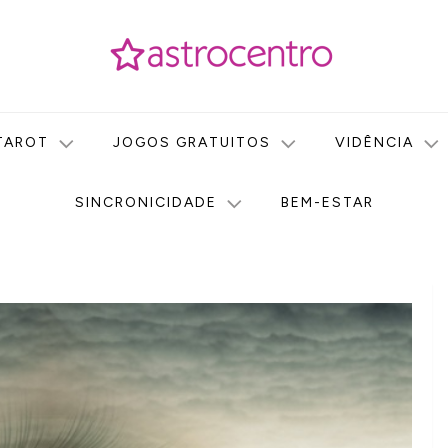
icas no nosso portal de conteúdo. Saiba agora tudo sobre Astr
do Astrocentro!
TAROT
JOGOS GRATUITOS
VIDÊNCIA
SINCRONICIDADE
BEM-ESTAR