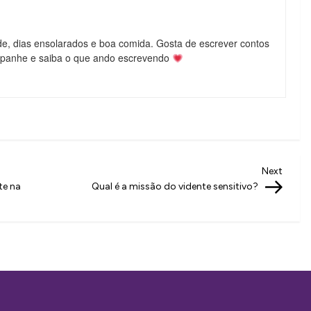
de, dias ensolarados e boa comida. Gosta de escrever contos
mpanhe e saiba o que ando escrevendo
Next
Next
Post
te na
Qual é a missão do vidente sensitivo?