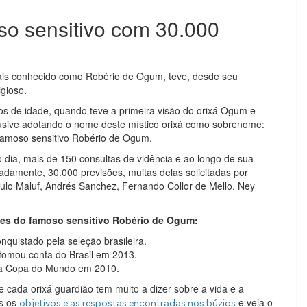
o sensitivo com 30.000
mais conhecido como Robério de Ogum, teve, desde seu
gioso.
anos de idade, quando teve a primeira visão do orixá Ogum e
clusive adotando o nome deste místico orixá como sobrenome:
 famoso sensitivo Robério de Ogum.
ia, mais de 150 consultas de vidência e ao longo de sua
adamente, 30.000 previsões, muitas delas solicitadas por
lo Maluf, Andrés Sanchez, Fernando Collor de Mello, Ney
tes do famoso sensitivo Robério de Ogum:
quistado pela seleção brasileira.
 tomou conta do Brasil em 2013.
 da Copa do Mundo em 2010.
e cada orixá guardião tem muito a dizer sobre a vida e a
is os
e veja o
objetivos e as respostas encontradas nos búzios