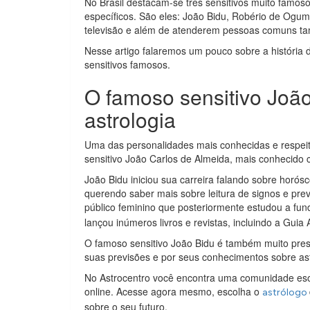
No Brasil destacam-se três sensitivos muito famoso
específicos. São eles: João Bidu, Robério de Ogum
televisão e além de atenderem pessoas comuns tam
Nesse artigo falaremos um pouco sobre a história
sensitivos famosos.
O famoso sensitivo Joã
astrologia
Uma das personalidades mais conhecidas e respeit
sensitivo João Carlos de Almeida, mais conhecido
João Bidu iniciou sua carreira falando sobre horó
querendo saber mais sobre leitura de signos e prev
público feminino que posteriormente estudou a fu
lançou inúmeros livros e revistas, incluindo a Guia 
O famoso sensitivo João Bidu é também muito prese
suas previsões e por seus conhecimentos sobre ast
No Astrocentro você encontra uma comunidade esoté
online. Acesse agora mesmo, escolha o
astrólogo
sobre o seu futuro.