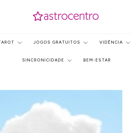
icas no nosso portal de conteúdo. Saiba agora tudo sobre Astr
do Astrocentro!
TAROT
JOGOS GRATUITOS
VIDÊNCIA
SINCRONICIDADE
BEM-ESTAR