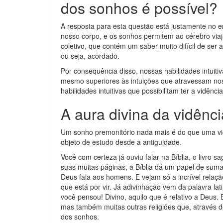
dos sonhos é possível?
A resposta para esta questão está justamente no e
nosso corpo, e os sonhos permitem ao cérebro viaja
coletivo, que contém um saber muito difícil de ser
ou seja, acordado.
Por consequência disso, nossas habilidades intuit
mesmo superiores às intuições que atravessam nos
habilidades intuitivas que possibilitam ter a vidênc
A aura divina da vidênc
Um sonho premonitório nada mais é do que uma vid
objeto de estudo desde a antiguidade.
Você com certeza já ouviu falar na Bíblia, o livro 
suas muitas páginas, a Bíblia dá um papel de suma
Deus fala aos homens. E vejam só a incrível relaçã
que está por vir. Já adivinhação vem da palavra la
você pensou! Divino, aquilo que é relativo a Deus. 
mas também muitas outras religiões que, através 
dos sonhos.