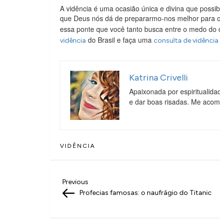
A vidência é uma ocasião única e divina que possi
que Deus nós dá de prepararmo-nos melhor para o 
essa ponte que você tanto busca entre o medo do d
do Brasil e faça uma
vidência
consulta de vidência 
Katrina Crivelli
Apaixonada por espiritualida
e dar boas risadas. Me aco
VIDÊNCIA
N
Previous
Previous
Post
Profecias famosas: o naufrágio do Titanic
a
v