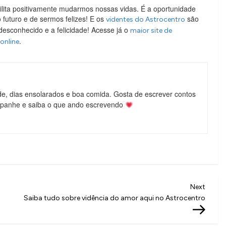
bilita positivamente mudarmos nossas vidas. É a oportunidade
futuro e de sermos felizes! E os
são
videntes do Astrocentro
esconhecido e a felicidade! Acesse já o
maior site de
.
online
de, dias ensolarados e boa comida. Gosta de escrever contos
mpanhe e saiba o que ando escrevendo
Next
Next
Post
Saiba tudo sobre vidência do amor aqui no Astrocentro