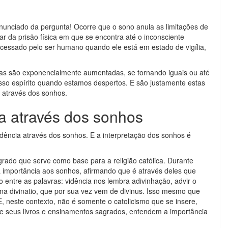
nunciado da pergunta! Ocorre que o sono anula as limitações de
r da prisão física em que se encontra até o inconsciente
 acessado pelo ser humano quando ele está em estado de vigília,
ivas são exponencialmente aumentadas, se tornando iguais ou até
so espírito quando estamos despertos. E são justamente estas
ia através dos sonhos.
ia através dos sonhos
ência através dos sonhos. E a interpretação dos sonhos é
sagrado que serve como base para a religião católica. Durante
 importância aos sonhos, afirmando que é através deles que
o entre as palavras: vidência nos lembra adivinhação, advir o
tina divinatio, que por sua vez vem de divinus. Isso mesmo que
E, neste contexto, não é somente o catolicismo que se insere,
de seus livros e ensinamentos sagrados, entendem a importância