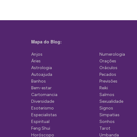
e
g
a
ç
Mapa do Blog:
ã
Anjos
Numerologia
o
Áries
Orações
d
Astrologia
Oráculos
Autoajuda
Pecados
e
Banhos
Previsões
P
Bem-estar
Reiki
Cartomancia
Salmos
o
Diversidade
Sexualidade
s
Esoterismo
Signos
Especialistas
Simpatias
t
Espiritual
Sonhos
Feng Shui
Tarot
Horóscopo
Umbanda