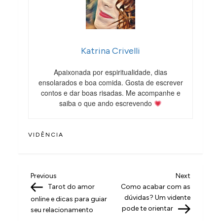
Katrina Crivelli
Apaixonada por espiritualidade, dias
ensolarados e boa comida. Gosta de escrever
contos e dar boas risadas. Me acompanhe e
saiba o que ando escrevendo
VIDÊNCIA
N
Previous
Next
Previous
Next
Post
Post
Tarot do amor
Como acabar com as
a
dúvidas? Um vidente
online e dicas para guiar
v
pode te orientar
seu relacionamento