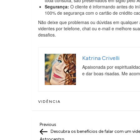
toda consulta, são preservados em sigilo pelo A
Segurança:
O cliente é informando antes do in
100% de segurança com o cartão de crédito ca
Não deixe que problemas ou dúvidas em qualquer 
videntes por telefone, chat ou e-mail e melhore sua
desafios.
Katrina Crivelli
Apaixonada por espiritualida
e dar boas risadas. Me aco
VIDÊNCIA
N
Previous
Previous
Post
Descubra os benefícios de falar com um vid
a
Astrocentro