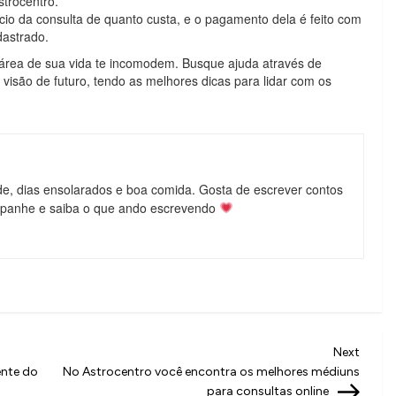
strocentro.
ício da consulta de quanto custa, e o pagamento dela é feito com
dastrado.
área de sua vida te incomodem. Busque ajuda através de
 visão de futuro, tendo as melhores dicas para lidar com os
de, dias ensolarados e boa comida. Gosta de escrever contos
mpanhe e saiba o que ando escrevendo
Next
Next
Post
ente do
No Astrocentro você encontra os melhores médiuns
para consultas online