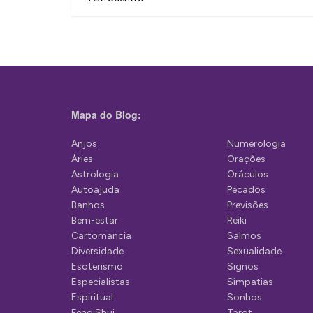
v
e
g
a
ç
Mapa do Blog:
ã
Anjos
Numerologia
o
Áries
Orações
d
Astrologia
Oráculos
Autoajuda
Pecados
e
Banhos
Previsões
P
Bem-estar
Reiki
Cartomancia
Salmos
o
Diversidade
Sexualidade
s
Esoterismo
Signos
Especialistas
Simpatias
t
Espiritual
Sonhos
Feng Shui
Tarot