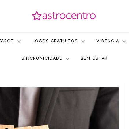
icas no nosso portal de conteúdo. Saiba agora tudo sobre Astr
do Astrocentro!
TAROT
JOGOS GRATUITOS
VIDÊNCIA
SINCRONICIDADE
BEM-ESTAR