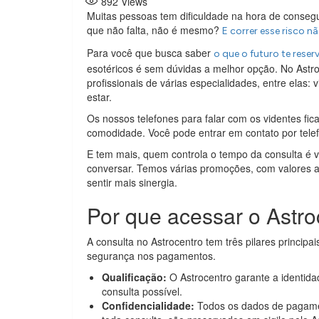
892
Views
Muitas pessoas tem dificuldade na hora de conseguir
que não falta, não é mesmo?
E correr esse risco n
Para você que busca saber
o que o futuro te rese
esotéricos é sem dúvidas a melhor opção. No Astro
profissionais de várias especialidades, entre elas:
estar.
Os nossos telefones para falar com os videntes fic
comodidade. Você pode entrar em contato por telef
E tem mais, quem controla o tempo da consulta é v
conversar. Temos várias promoções, com valores ac
sentir mais sinergia.
Por que acessar o Astro
A consulta no Astrocentro tem três pilares principais
segurança nos pagamentos.
Qualificação:
O Astrocentro garante a identida
consulta possível.
Confidencialidade:
Todos os dados de pagamen