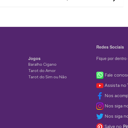
Redes Sociais
Jogos
Fique por dentro 
Baralho Cigano
Tarot do Amor
Fale conos
Tarot do Sim ou Não
Assista no
Nos acomp
Nos siga n
Nos siga n
Salve no
Pi