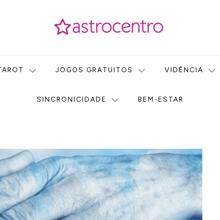
icas no nosso portal de conteúdo. Saiba agora tudo sobre Astr
do Astrocentro!
TAROT
JOGOS GRATUITOS
VIDÊNCIA
SINCRONICIDADE
BEM-ESTAR