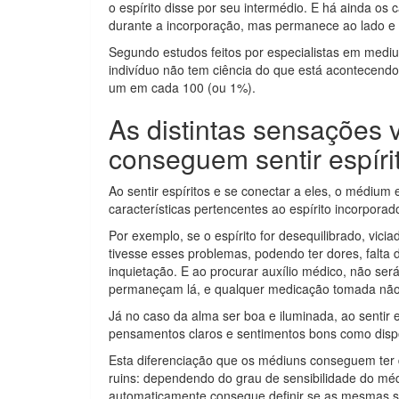
o espírito disse por seu intermédio. E há ainda os
durante a incorporação, mas permanece ao lado e 
Segundo estudos feitos por especialistas em mediun
indivíduo não tem ciência do que está acontecend
um em cada 100 (ou 1%).
As distintas sensações 
conseguem sentir espíri
Ao sentir espíritos e se conectar a eles, o médi
características pertencentes ao espírito incorporad
Por exemplo, se o espírito for desequilibrado, vic
tivesse esses problemas, podendo ter dores, falta 
inquietação. E ao procurar auxílio médico, não se
permaneçam lá, e qualquer medicação tomada não 
Já no caso da alma ser boa e iluminada, ao sentir e
pensamentos claros e sentimentos bons como dispo
Esta diferenciação que os médiuns conseguem ter 
ruins: dependendo do grau de sensibilidade do mé
automaticamente consegue definir se as mesmas 