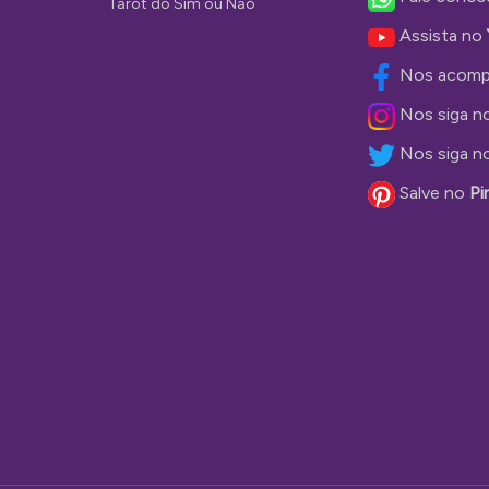
Tarot do Sim ou Não
Assista no
Nos acomp
Nos siga n
Nos siga n
Salve no
Pi