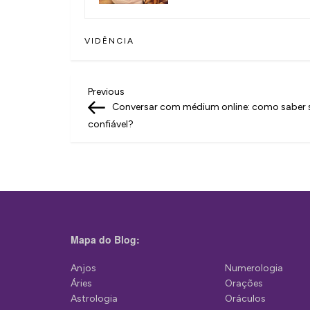
VIDÊNCIA
N
Previous
Previous
Post
Conversar com médium online: como saber 
a
confiável?
v
e
g
a
ç
Mapa do Blog:
ã
Anjos
Numerologia
o
Áries
Orações
d
Astrologia
Oráculos