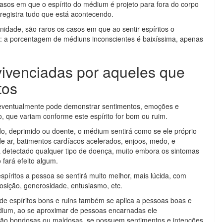
 casos em que o espírito do médium é projeto para fora do corpo
registra tudo que está acontecendo.
idade, são raros os casos em que ao sentir espíritos o
o: a porcentagem de médiuns inconscientes é baixíssima, apenas
vivenciadas por aqueles que
tos
um eventualmente pode demonstrar sentimentos, emoções e
o, que variam conforme este espírito for bom ou ruim.
iado, deprimido ou doente, o médium sentirá como se ele próprio
de ar, batimentos cardíacos acelerados, enjoos, medo, e
rá detectado qualquer tipo de doença, muito embora os sintomas
fará efeito algum.
spíritos a pessoa se sentirá muito melhor, mais lúcida, com
sição, generosidade, entusiasmo, etc.
de espíritos bons e ruins também se aplica a pessoas boas e
dium, ao se aproximar de pessoas encarnadas ele
são bondosas ou maldosas, se possuem sentimentos e intenções