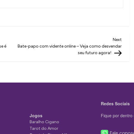
Next
Next
Post
se é
Bate-papo com vidente online – Veja como desvendar
seu futuro agora!
Redes Sociais
Jogos
Fique por dentro 
Baralho Cigano
Tarot do Amor
Fale conos