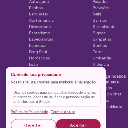
Autoajuda
Pecados
e
Banhos
Previsões
P
Bem-estar
Reiki
Cartomancia
Salmos
o
Diversidade
Sexualidade
s
Esoterismo
Signos
Especialistas
Simpatias
t
Espiritual
Sonhos
Feng Shui
Tarot
Horóscopo
Umbanda
Leão
Vidência
Lua
Controle sua privacidade
Conheça nossos
Mediunidade
Especialistas
Nosso site usa cookies para melhorar a navegação.
Mensagens
Tarólogos
Usamos cookies para compartilhar dados de análise,
Estelas do chat
publicidade, dados de usuários e personalização de
Videntes
anúncios com o Google.
Seja um afiliado
Política de Privacidade
Termos de uso
·
Rejeitar
Aceitar