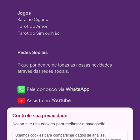
Jogos
Baralho Cigano
Tarot do Amor
Tarot do Sim ou Não
Redes Sociais
Fique por dentro de todas as nossas novidades
através das redes sociais.
Fale conosco via
WhatsApp
Assista no
Youtube
Nos acompanhe no
Facebook
Controle sua privacidade
Nos siga no
Instagram
Nosso site usa cookies para melhorar a navegação.
Nos siga no
Twitter
Usamos cookies para compartilhar dados de análise,