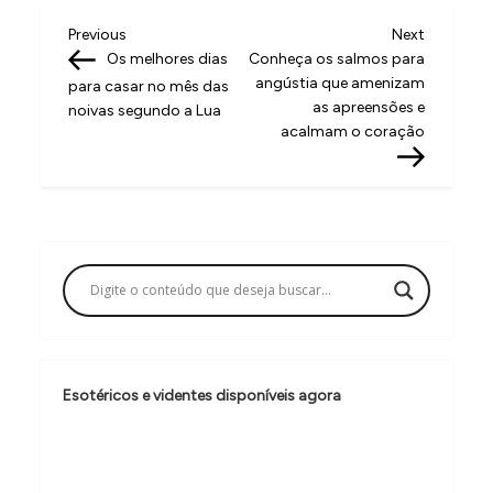
N
Previous
Next
Previous
Next
Post
Post
Os melhores dias
Conheça os salmos para
a
angústia que amenizam
para casar no mês das
v
as apreensões e
noivas segundo a Lua
acalmam o coração
e
g
a
ç
ã
o
d
e
Esotéricos e videntes disponíveis agora
P
o